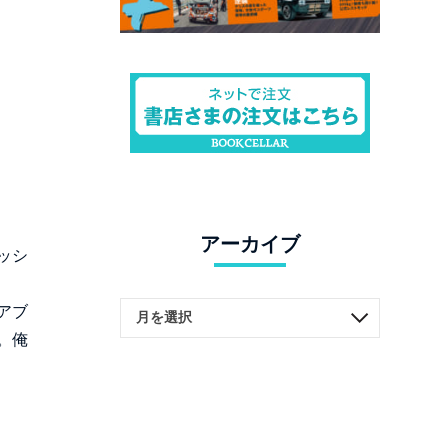
アーカイブ
ッシ
アブ
。俺