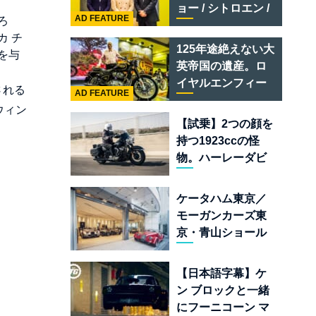
テメラリオ /ベント
ョー / シトロエン /
レー スーパースポ
AD FEATURE
ろ
フィアット / アバル
ーツ
カ チ
ト足立」はクルマ
125年途絶えない大
を与
のセレクトショッ
英帝国の遺産。ロ
プである
イヤルエンフィー
される
AD FEATURE
ルド責任者に訊
ウィン
く、新型
【試乗】2つの顔を
「BULLET 650」
持つ1923ccの怪
と“時間の質”を愛
物。ハーレーダビ
する理由
ッドソン「ミルウ
ォーキーエイト
ケータハム東京／
117」の深淵を覗く
モーガンカーズ東
京・青山ショール
ームが売るのは
「移動手段」では
【日本語字幕】ケ
なく「人生」だ
ン ブロックと一緒
にフーニコーン マ