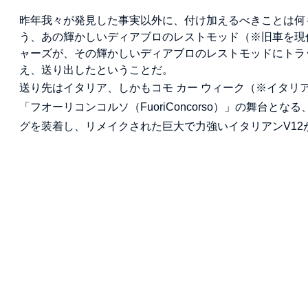
昨年我々が発見した事実以外に、付け加えるべきことは何
う、あの輝かしいディアブロのレストモッド（※旧車を現
ャーズが、その輝かしいディアブロのレストモッドにトラ
え、送り出したということだ。
送り先はイタリア、しかもコモ カー ウィーク（※イタ
「フオーリコンコルソ（FuoriConcorso）」の舞台
グを装着し、リメイクされた巨大で力強いイタリアンV1