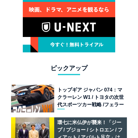
ピックアップ
トップギア ジャパン 074：マ
クラーレン W1 / トヨタの次世
代スポーツカー戦略 /フェラー
リ 849 テスタロッサ /テメラ
リオ /ベントレー スーパース
環七に米仏伊が襲来！「ジー
ポーツ
プ / プジョー / シトロエン / フ
ィアット / アバルト足立」は