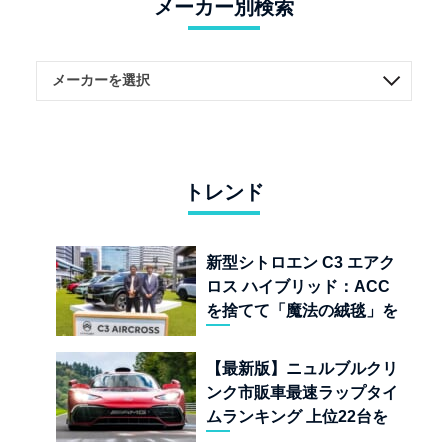
メーカー別検索
トレンド
新型シトロエン C3 エアク
ロス ハイブリッド：ACC
を捨てて「魔法の絨毯」を
手に入れたフランスの異端
児
【最新版】ニュルブルクリ
ンク市販車最速ラップタイ
ムランキング 上位22台を
一挙公開