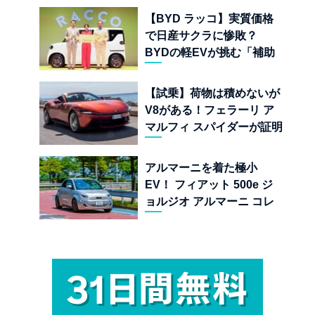
【BYD ラッコ】実質価格
で日産サクラに惨敗？
BYDの軽EVが挑む「補助
金ドーピング」の異常な世
界
【試乗】荷物は積めないが
V8がある！フェラーリ ア
マルフィ スパイダーが証明
する純内燃機関オープンカ
ーの至福
アルマーニを着た極小
EV！ フィアット 500e ジ
ョルジオ アルマーニ コレ
クターズ エディション試乗