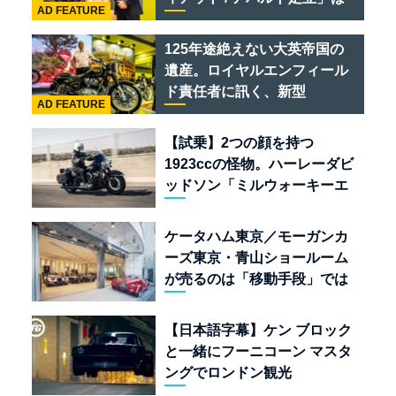
AD FEATURE
クルマのセレクトショップで
ある
125年途絶えない大英帝国の
遺産。ロイヤルエンフィール
ド責任者に訊く、新型
AD FEATURE
「BULLET 650」と“時間の
質”を愛する理由
【試乗】2つの顔を持つ
1923ccの怪物。ハーレーダビ
ッドソン「ミルウォーキーエ
イト117」の深淵を覗く
ケータハム東京／モーガンカ
ーズ東京・青山ショールーム
が売るのは「移動手段」では
なく「人生」だ
【日本語字幕】ケン ブロック
と一緒にフーニコーン マスタ
ングでロンドン観光