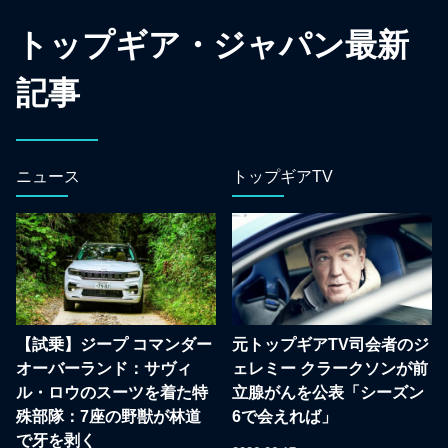
トップギア・ジャパン最新
記事
ニュース
トップギアTV
【試乗】ジープ コマンダー
元トップギアTV司会者のジ
オーバーランド：サヴィ
ェレミー クラークソンが前
ル・ロウのスーツを着た特
立腺がんを公表「シーズン
殊部隊：7座の野獣が林道
6で会えれば」
で牙を剥く