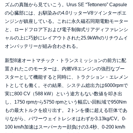
ズムの真髄から見ていこう。Urus SE “Tettonero” Capsule
の心臓部には、お馴染みの4.0リッターV8ツインターボエ
ンジンが鎮座している。これに永久磁石同期電動モーター
と、ロードフロア下および電子制御式リアディファレンシ
ャルの上に巧妙にレイアウトされた25.9kWhのリチウムイ
オンバッテリーが組み合わされる。
新型8速オートマチック・トランスミッションの前方に配
置されたこのモーターは、内燃V8エンジンの強烈なブー
スターとして機能すると同時に、トラクション・エレメン
トとしても働く。その結果、システム総出力は6000rpmで
実に800 CV（588 kW）という途方もない数値を叩き出
し、1750 rpmから5750 rpmという幅広い回転域で950Nm
もの最大トルクを絞り出す。 2トンを優に超える巨体であ
りながら、パワーウェイトレシオはわずか3.13kg/CV。0-
100 km/h加速はスーパーカー顔負けの3.4秒、0-200 km/h