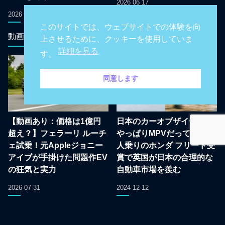
2026 06 17
2026 08 09
このサイトでは、ウェブサイトでの体験を向
動画
トップギア日本ガイド
上させるために、クッキーを使用していま
詳細を見る
す。
同意します
【動画あり：価格は1億円
日本のカーオブザイヤーは
超え？】フェラーリ ルーチ
やっぱりMPVだって！5/6/7
ェ試乗！元Appleジョニー
人乗りのホンダ フリード受
アイブが手掛けた問題作EV
賞で英国が日本の合理的な
の狂気と実力
自動車市場を羨む
2026 07 31
2024 12 12