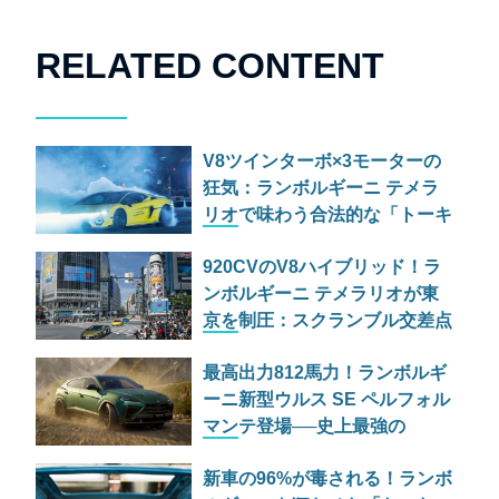
RELATED CONTENT
V8ツインターボ×3モーターの
狂気：ランボルギーニ テメラ
リオで味わう合法的な「トーキ
ョードリフト」
920CVのV8ハイブリッド！ラ
ンボルギーニ テメラリオが東
京を制圧：スクランブル交差点
でスマホの嵐
最高出力812馬力！ランボルギ
ーニ新型ウルス SE ペルフォル
マンテ登場──史上最強の
PHEVスーパーSUVは何が変わ
新車の96%が毒される！ランボ
った？