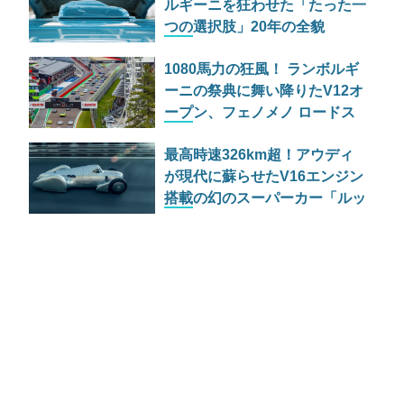
ルギーニを狂わせた「たった一
つの選択肢」20年の全貌
1080馬力の狂風！ ランボルギ
ーニの祭典に舞い降りたV12オ
ープン、フェノメノ ロードス
ター
最高時速326km超！アウディ
が現代に蘇らせたV16エンジン
搭載の幻のスーパーカー「ルッ
カ」の正体