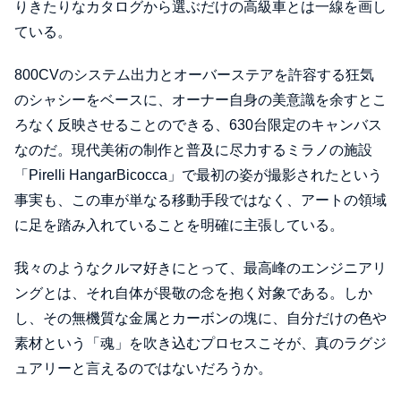
りきたりなカタログから選ぶだけの高級車とは一線を画し
ている。
800CVのシステム出力とオーバーステアを許容する狂気
のシャシーをベースに、オーナー自身の美意識を余すとこ
ろなく反映させることのできる、630台限定のキャンバス
なのだ。現代美術の制作と普及に尽力するミラノの施設
「Pirelli HangarBicocca」で最初の姿が撮影されたという
事実も、この車が単なる移動手段ではなく、アートの領域
に足を踏み入れていることを明確に主張している。
我々のようなクルマ好きにとって、最高峰のエンジニアリ
ングとは、それ自体が畏敬の念を抱く対象である。しか
し、その無機質な金属とカーボンの塊に、自分だけの色や
素材という「魂」を吹き込むプロセスこそが、真のラグジ
ュアリーと言えるのではないだろうか。