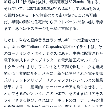
加速も11.2秒で駆け抜け、最高速度は312km/hに達する。
それでいて、100%電気駆動の4WD車として60kmを超え
る距離をEVモードで無音のまま走り抜けることも可能
だ。早朝の閑静な住宅街からアウトバーンの追い越し車線
まで、あらゆるステージを完璧に支配する。
しかし、単なる直線番長はランボルギーニの流儀ではな
い。Urus SE “Tettonero” Capsuleの真のハイライトは、そ
のコーナリング・ダイナミクスにある。中央に配置された
電子制御式トルクスプリッターと電気油圧式マルチプレー
トクラッチにより、フロントとリア間で駆動トルクを連続
的かつ可変的に配分。さらに、新たに開発された電子制御
式リミテッドスリップ・リアディファレンシャルとの相乗
効果により、「意図的にオーバーステアを発生させる」こ
とができるのだという。この巨体で、意のままにリアをス
ライドさせる歓び。それはサーキットのコーナーから砂漠
の丘陵地帯、氷上からオフロードに至るまで、あらゆる路