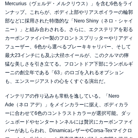
Mercurius（ヴェルデ・メルクリウス）」を含む6色をライ
ンナップ。これらが、ボディ上部やリアスポイラーの輪郭
部などに採用された特徴的な「Nero Shiny（ネロ・シャイ
ニー）」と組み合わされる。さらに、エクステリアを彩る
カーボンファイバー製のフロントスプリッターやリアディ
フューザー、6色から選べるブレーキキャリパー、そして
最大23インチにも及ぶ大径ホイールが、このクルマの獰
猛な美しさを引き立てる。フロントドア下部にランボルギ
ーニの創立年である「63」のロゴを入れるオプション
も、エンスージアストの心をくすぐる演出だ。
インテリアの作り込みも常軌を逸している。「Nero
Ade（ネロ アデ）」をメインカラーに据え、ボディカラ
ーに合わせて6色のコントラストカラーが選択可能。ダッ
シュボードやセンタートンネルには贅沢にカーボンファイ
バーがあしらわれ、DinamicaレザーやCorsa-Texマイクロ