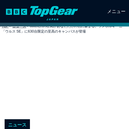
メニュー
TOP
>
ニュース
>
800馬力の狂気があなただけの色に染まる。ランボルギーニ
「ウルス SE」に630台限定の至高のキャンバスが登場
ニュース