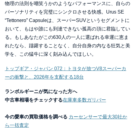
物理の法則を嘲笑うかのようなパフォーマンスに、自らの
パーソナリティを完璧にシンクロさせる快感。Urus SE
“Tettonero” Capsuleは、スーパーSUVというセグメントに
おいて、もはや誰にも到達できない孤高の頂に君臨してい
る。もしあなたがこの630人の一人に選ばれる幸運に恵ま
れたなら、躊躇することなく、自分自身の内なる狂気と美
学を、この猛牛に深く刻み込んでほしい。
トップギア・ジャパン 072：トヨタが放つV8スーパーカ
ーの衝撃と、2026年を支配する18台
ランボルギーニが気になった方へ
中古車相場をチェックする
在庫車多数ガリバー
今の愛車の買取価格を調べる
カーセンサーで最大30社か
ら一括査定