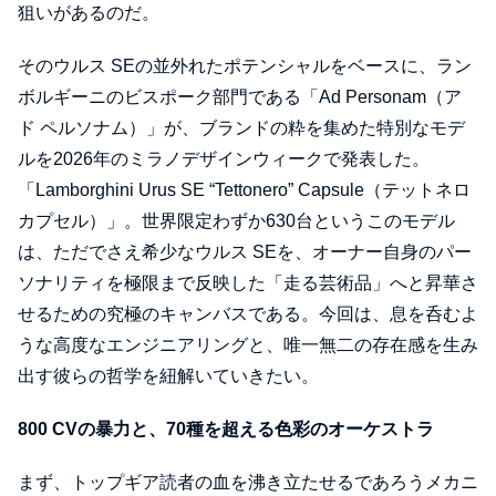
狙いがあるのだ。
そのウルス SEの並外れたポテンシャルをベースに、ラン
ボルギーニのビスポーク部門である「Ad Personam（ア
ド ペルソナム）」が、ブランドの粋を集めた特別なモデ
ルを2026年のミラノデザインウィークで発表した。
「Lamborghini Urus SE “Tettonero” Capsule（テットネロ
カプセル）」。世界限定わずか630台というこのモデル
は、ただでさえ希少なウルス SEを、オーナー自身のパー
ソナリティを極限まで反映した「走る芸術品」へと昇華さ
せるための究極のキャンバスである。今回は、息を呑むよ
うな高度なエンジニアリングと、唯一無二の存在感を生み
出す彼らの哲学を紐解いていきたい。
800 CVの暴力と、70種を超える色彩のオーケストラ
まず、トップギア読者の血を沸き立たせるであろうメカニ