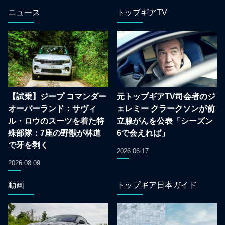
ニュース
トップギアTV
【試乗】ジープ コマンダー
元トップギアTV司会者のジ
オーバーランド：サヴィ
ェレミー クラークソンが前
ル・ロウのスーツを着た特
立腺がんを公表「シーズン
殊部隊：7座の野獣が林道
6で会えれば」
で牙を剥く
2026 06 17
2026 08 09
動画
トップギア日本ガイド