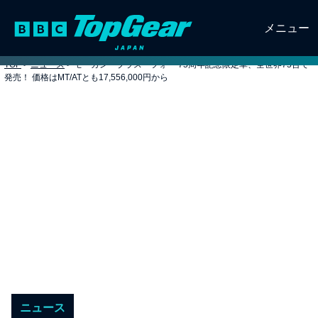
メニュー
TOP
>
ニュース
>
モーガン・プラス・フォー 75周年記念限定車、全世界75台で
発売！ 価格はMT/ATとも17,556,000円から
ニュース