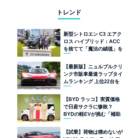
トレンド
新型シトロエン C3 エアク
ロス ハイブリッド：ACC
を捨てて「魔法の絨毯」を
手に入れたフランスの異端
児
【最新版】ニュルブルクリ
ンク市販車最速ラップタイ
ムランキング 上位22台を
一挙公開
【BYD ラッコ】実質価格
で日産サクラに惨敗？
BYDの軽EVが挑む「補助
金ドーピング」の異常な世
界
【試乗】荷物は積めないが