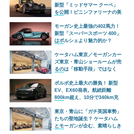
新型「ミッドサマー クーペ」
を公開！ピニンファリーナの美
学が詰まった極上スポーツ
モーガン史上最強の402馬力！
新型「スーパースポーツ 400」
はポルシェより魅力的か？
ケータハム東京／モーガンカー
ズ東京・青山ショールームが売
るのは「移動手段」ではなく
「人生」だ
ボルボ史上最大の勝負！ 新型
EV、EX60発表。航続距離
800km超え、10分で340km充
電の衝撃スペック
東京・青山に「ガチ英国車勢」
たちの聖地誕生？ ケータハム
とモーガンが企む、素晴らしき
アナクロニズムの共演