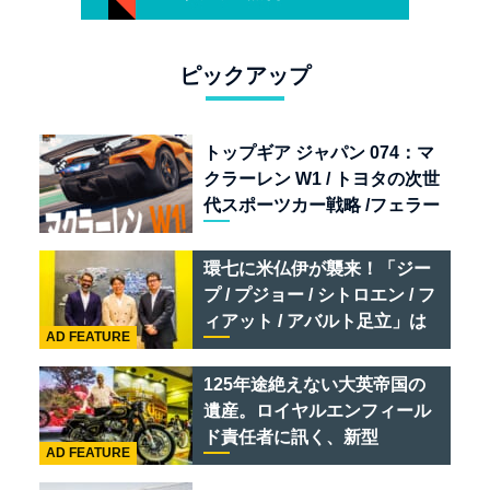
ピックアップ
トップギア ジャパン 074：マ
クラーレン W1 / トヨタの次世
代スポーツカー戦略 /フェラー
リ 849 テスタロッサ /テメラ
リオ /ベントレー スーパース
環七に米仏伊が襲来！「ジー
ポーツ
プ / プジョー / シトロエン / フ
ィアット / アバルト足立」は
AD FEATURE
クルマのセレクトショップで
ある
125年途絶えない大英帝国の
遺産。ロイヤルエンフィール
ド責任者に訊く、新型
AD FEATURE
「BULLET 650」と“時間の
質”を愛する理由