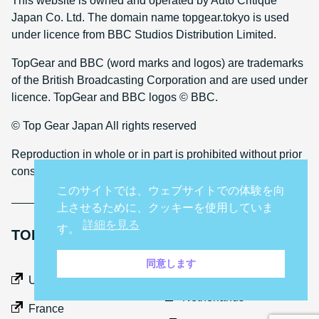
This website is owned and operated by Auto Critique
Japan Co. Ltd. The domain name topgear.tokyo is used
under licence from BBC Studios Distribution Limited.
TopGear and BBC (word marks and logos) are trademarks
of the British Broadcasting Corporation and are used under
licence. TopGear and BBC logos © BBC.
© Top Gear Japan All rights reserved
Reproduction in whole or in part is prohibited without prior
consent
このサイトでは、ウェブサイトでの体験を向
上させるために、クッキーを使用していま
詳細を見る
す。
TOP GEAR INTERNATIONAL SITES
同意します
Middle East
UK
Netherlands
France