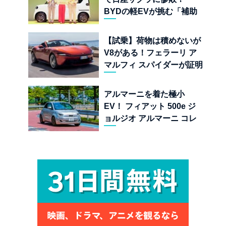
BYDの軽EVが挑む「補助
金ドーピング」の異常な世
界
【試乗】荷物は積めないが
V8がある！フェラーリ ア
マルフィ スパイダーが証明
する純内燃機関オープンカ
ーの至福
アルマーニを着た極小
EV！ フィアット 500e ジ
ョルジオ アルマーニ コレ
クターズ エディション試乗