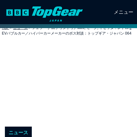
メニュー
TOP
>
ニュース
>
フェラーリ 12チリンドリ／Mini, モーク, イセッタ：レトロな
EVバブルカー／ハイパーカーメーカーのボス対談：トップギア・ジャパン 064
ニュース