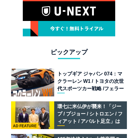
ピックアップ
トップギア ジャパン 074：マ
クラーレン W1 / トヨタの次世
代スポーツカー戦略 /フェラー
リ 849 テスタロッサ /テメラ
リオ /ベントレー スーパース
環七に米仏伊が襲来！「ジー
ポーツ
プ / プジョー / シトロエン / フ
ィアット / アバルト足立」は
AD FEATURE
クルマのセレクトショップで
ある