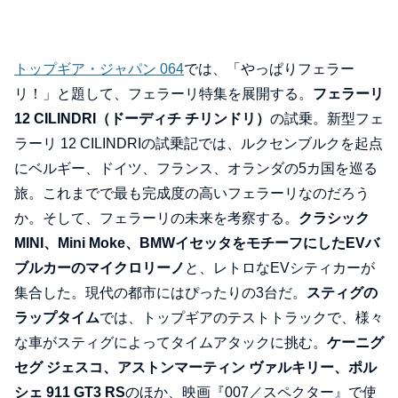
トップギア・ジャパン 064
では、「やっぱりフェラー
リ！」と題して、フェラーリ特集を展開する。
フェラーリ
12 CILINDRI（ドーディチ チリンドリ）
の試乗。新型フェ
ラーリ 12 CILINDRIの試乗記では、ルクセンブルクを起点
にベルギー、ドイツ、フランス、オランダの5カ国を巡る
旅。これまでで最も完成度の高いフェラーリなのだろう
か。そして、フェラーリの未来を考察する。
クラシック
MINI、Mini Moke、BMWイセッタをモチーフにしたEVバ
ブルカーのマイクロリーノ
と、レトロなEVシティカーが
集合した。現代の都市にはぴったりの3台だ。
スティグの
ラップタイム
では、トップギアのテストトラックで、様々
な車がスティグによってタイムアタックに挑む。
ケーニグ
セグ ジェスコ、アストンマーティン ヴァルキリー、ポル
シェ 911 GT3 RS
のほか、映画『007／スペクター』で使