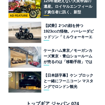
125年途絶えない大英帝国の
遺産。ロイヤルエンフィール
ド責任者に訊く、新型
AD FEATURE
「BULLET 650」と“時間の
質”を愛する理由
【試乗】2つの顔を持つ
1923ccの怪物。ハーレーダビ
ッドソン「ミルウォーキーエ
イト117」の深淵を覗く
ケータハム東京／モーガンカ
ーズ東京・青山ショールーム
が売るのは「移動手段」では
なく「人生」だ
【日本語字幕】ケン ブロック
と一緒にフーニコーン マスタ
ングでロンドン観光
トップギア ジャパン 074