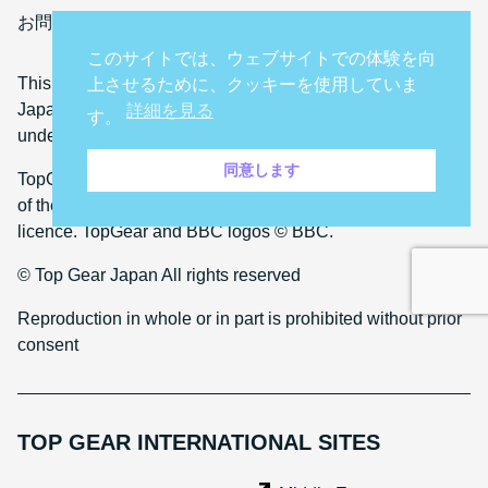
お問い合わせ
このサイトでは、ウェブサイトでの体験を向
This website is owned and operated by Auto Critique
上させるために、クッキーを使用していま
Japan Co. Ltd. The domain name topgear.tokyo is used
詳細を見る
す。
under licence from BBC Studios Distribution Limited.
同意します
TopGear and BBC (word marks and logos) are trademarks
of the British Broadcasting Corporation and are used under
licence. TopGear and BBC logos © BBC.
© Top Gear Japan All rights reserved
Reproduction in whole or in part is prohibited without prior
consent
TOP GEAR INTERNATIONAL SITES