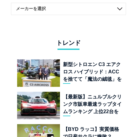
トレンド
新型シトロエン C3 エアク
ロス ハイブリッド：ACC
を捨てて「魔法の絨毯」を
手に入れたフランスの異端
児
【最新版】ニュルブルクリ
ンク市販車最速ラップタイ
ムランキング 上位22台を
一挙公開
【BYD ラッコ】実質価格
で日産サクラに惨敗？