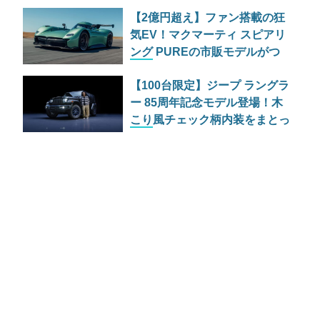
「EXPANDING THE LOTUS
【2億円超え】ファン搭載の狂
EXPERIENCE」とは
気EV！マクマーティ スピアリ
ング PUREの市販モデルがつ
いに公開
【100台限定】ジープ ラングラ
ー 85周年記念モデル登場！木
こり風チェック柄内装をまとっ
た最強ルビコンの価格と魅力