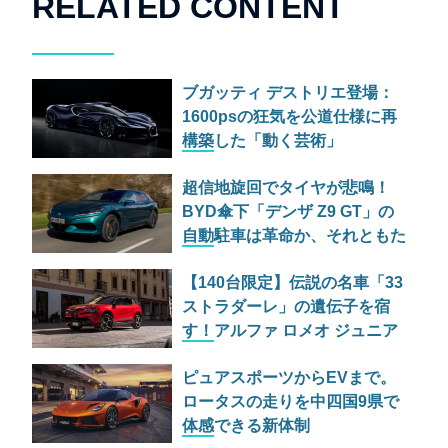
RELATED CONTENT
ブガッティ デストリエ登場：
1600psの狂気を公道仕様に再
構築した「動く芸術」
超信地旋回でタイヤが悲鳴！
BYD傘下「デンザ Z9 GT」の
自動駐車は革命か、それともた
だの宴会芸か
【140台限定】伝説の名車「33
ストラダーレ」の遺伝子を宿
す！アルファ ロメオ ジュニア
の特別仕様車が525万円で日本
ピュアスポーツからEVまで。
上陸
ロータスの走りを中四国9県で
体感できる新体制