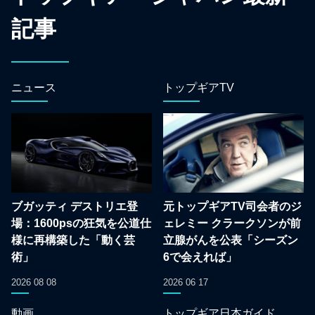
記事
ニュース
トップギアTV
ブガッティ デストリエ登
元トップギアTV司会者のジ
場：1600psの狂気を公道仕
ェレミー クラークソンが前
様に再構築した「動く芸
立腺がんを公表「シーズン
術」
6で会えれば」
2026 08 08
2026 06 17
動画
トップギア日本ガイド