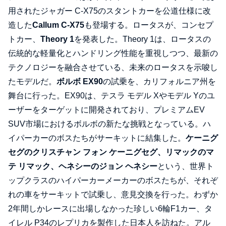
用されたジャガー C-X75のスタントカーを公道仕様に改
造した
Callum C-X75
も登場する。ロータスが、コンセプ
トカー、
Theory 1
を発表した。Theory 1は、ロータスの
伝統的な軽量化とハンドリング性能を重視しつつ、最新の
テクノロジーを融合させている、未来のロータスを示唆し
たモデルだ。
ボルボ EX90
の試乗を、カリフォルニア州を
舞台に行った。EX90は、テスラ モデル Xやモデル Yのユ
ーザーをターゲットに開発されており、プレミアムEV
SUV市場におけるボルボの新たな挑戦となっている。ハ
イパーカーのボスたちがサーキットに結集した。
ケーニグ
セグのクリスチャン フォン ケーニグセグ、リマックのマ
テ リマック、ヘネシーのジョン ヘネシー
という、世界ト
ップクラスのハイパーカーメーカーのボスたちが、それぞ
れの車をサーキットで試乗し、意見交換を行った。わずか
2年間しかレースに出場しなかった珍しい6輪F1カー、タ
イレル P34のレプリカを製作した日本人を訪ねた。アル