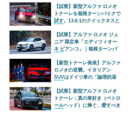
【試乗】新型アルファ ロメオ
トナーレを箱根ターンパイクで
試す。13.6:1のクイックネスと
「アンチ・コモディティ」の真
【試乗】アルファ ロメオ ジュ
髄
ニア 限定車「エディツィオー
ネ ビアンコ」｜箱根ターンパ
イクで暴く1.2Lハイブリッドの
【新型トナーレ発表】アルファ
真価
ロメオの逆襲。イタリアン
SUVはドイツ車の「論理的退
屈」を打ち破れるか？
【試乗】新型アルファ ロメオ
トナーレ：真の車好き（ペトロ
ールヘッド）に捧ぐ、愛すべき
イタリアンSUVの帰還