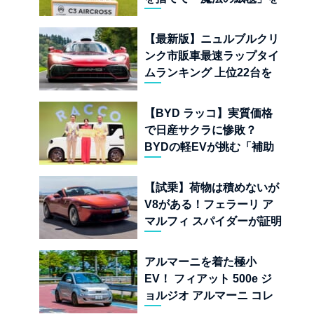
手に入れたフランスの異端
児
【最新版】ニュルブルクリ
ンク市販車最速ラップタイ
ムランキング 上位22台を
一挙公開
【BYD ラッコ】実質価格
で日産サクラに惨敗？
BYDの軽EVが挑む「補助
金ドーピング」の異常な世
界
【試乗】荷物は積めないが
V8がある！フェラーリ ア
マルフィ スパイダーが証明
する純内燃機関オープンカ
ーの至福
アルマーニを着た極小
EV！ フィアット 500e ジ
ョルジオ アルマーニ コレ
クターズ エディション試乗