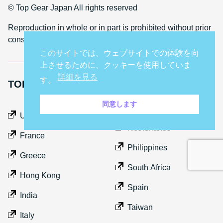
© Top Gear Japan All rights reserved
Reproduction in whole or in part is prohibited without prior
consent
このサイトでは、ウェブサイトでの体験を向
上させるために、クッキーを使用していま
詳細を見る
す。
TOP GEAR INTERNATIONAL SITES
同意します
Middle East
UK
Netherlands
France
Philippines
Greece
South Africa
Hong Kong
Spain
India
Taiwan
Italy