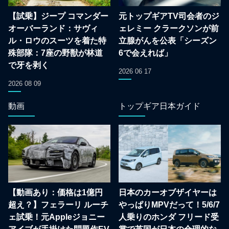
【試乗】ジープ コマンダー
元トップギアTV司会者のジ
オーバーランド：サヴィ
ェレミー クラークソンが前
ル・ロウのスーツを着た特
立腺がんを公表「シーズン
殊部隊：7座の野獣が林道
6で会えれば」
で牙を剥く
2026 06 17
2026 08 09
動画
トップギア日本ガイド
【動画あり：価格は1億円
日本のカーオブザイヤーは
超え？】フェラーリ ルーチ
やっぱりMPVだって！5/6/7
ェ試乗！元Appleジョニー
人乗りのホンダ フリード受