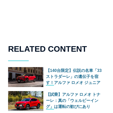
RELATED CONTENT
【140台限定】伝説の名車「33
ストラダーレ」の遺伝子を宿
す！アルファ ロメオ ジュニア
の特別仕様車が525万円で日本
【試乗】アルファ ロメオ トナ
上陸
ーレ：真の「ウェルビーイン
グ」は運転の歓びにあり