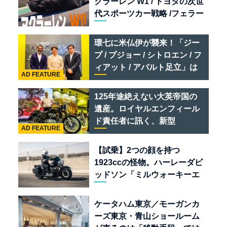
クラーレン W1 / トヨタの次世
代スポーツカー戦略 /フェラー
リ 849 テスタロッサ /テメラ
リオ /ベントレー スーパース
環七に米仏伊が襲来！「ジー
ポーツ
プ / プジョー / シトロエン / フ
ィアット / アバルト足立」は
AD FEATURE
クルマのセレクトショップで
ある
125年途絶えない大英帝国の
遺産。ロイヤルエンフィール
ド責任者に訊く、新型
AD FEATURE
「BULLET 650」と“時間の
質”を愛する理由
【試乗】2つの顔を持つ
1923ccの怪物。ハーレーダビ
ッドソン「ミルウォーキーエ
イト117」の深淵を覗く
ケータハム東京／モーガンカ
ーズ東京・青山ショールーム