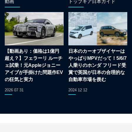
動画
トップギア日本ガイド
【動画あり：価格は1億円
日本のカーオブザイヤーは
超え？】フェラーリ ルーチ
やっぱりMPVだって！5/6/7
ェ試乗！元Appleジョニー
人乗りのホンダ フリード受
アイブが手掛けた問題作EV
賞で英国が日本の合理的な
の狂気と実力
自動車市場を羨む
2026 07 31
2024 12 12