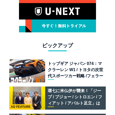
ピックアップ
トップギア ジャパン 074：マ
クラーレン W1 / トヨタの次世
代スポーツカー戦略 /フェラー
リ 849 テスタロッサ /テメラ
リオ /ベントレー スーパース
環七に米仏伊が襲来！「ジー
ポーツ
プ / プジョー / シトロエン / フ
ィアット / アバルト足立」は
AD FEATURE
クルマのセレクトショップで