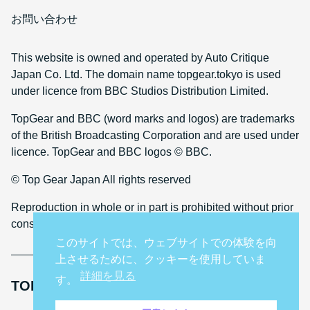
お問い合わせ
This website is owned and operated by Auto Critique
Japan Co. Ltd. The domain name topgear.tokyo is used
under licence from BBC Studios Distribution Limited.
TopGear and BBC (word marks and logos) are trademarks
of the British Broadcasting Corporation and are used under
licence. TopGear and BBC logos © BBC.
© Top Gear Japan All rights reserved
Reproduction in whole or in part is prohibited without prior
consent
このサイトでは、ウェブサイトでの体験を向
上させるために、クッキーを使用していま
詳細を見る
す。
TOP GEAR INTERNATIONAL SITES