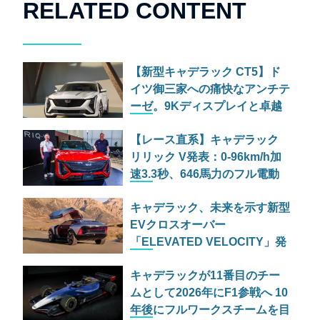
RELATED CONTENT
【新型キャデラック CT5】ド
イツ御三家への痛快なアンチテ
ーゼ。9Kディスプレイと卓越
したシャシーがもたらすアメリ
【レース直系】キャデラック
カン スポーツの逆襲
リリック V発表：0-96km/h加
速3.3秒、646馬力のフル電動
SUVは「Vシリーズ」の魂を受
キャデラック、未来を示す新型
け継げるか
EVクロスオーバー
「ELEVATED VELOCITY」発
表 VシリーズのDNAを宿す高
キャデラックが11番目のチー
性能モデル
ムとして2026年にF1参戦へ 10
年後にフルワークスチームを目