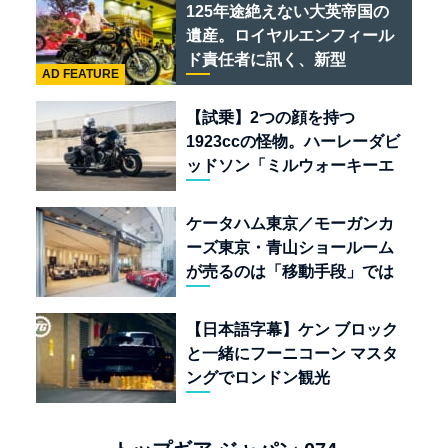
ある
125年途絶えない大英帝国の
遺産。ロイヤルエンフィール
ド責任者に訊く、新型
AD FEATURE
「BULLET 650」と“時間の
質”を愛する理由
【試乗】2つの顔を持つ
1923ccの怪物。ハーレーダビ
ッドソン「ミルウォーキーエ
イト117」の深淵を覗く
ケータハム東京／モーガンカ
ーズ東京・青山ショールーム
が売るのは「移動手段」では
なく「人生」だ
【日本語字幕】ケン ブロック
と一緒にフーニコーン マスタ
ングでロンドン観光