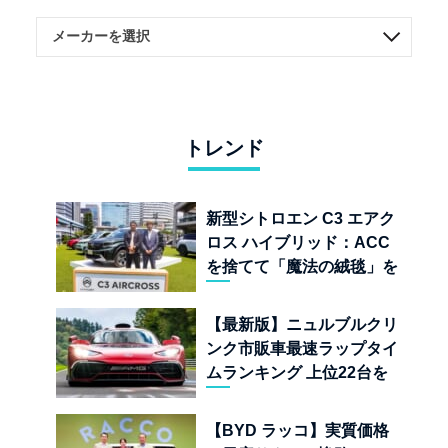
トレンド
新型シトロエン C3 エアク
ロス ハイブリッド：ACC
を捨てて「魔法の絨毯」を
手に入れたフランスの異端
児
【最新版】ニュルブルクリ
ンク市販車最速ラップタイ
ムランキング 上位22台を
一挙公開
【BYD ラッコ】実質価格