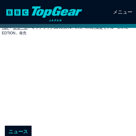
メニュー
TOP
>
ニュース
>
キャデラックSUVのXT4、XT5、XT6に限定モデル「LATTE
EDTION」発売
ニュース