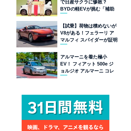
で日産サクラに惨敗？
BYDの軽EVが挑む「補助
金ドーピング」の異常な世
界
【試乗】荷物は積めないが
V8がある！フェラーリ ア
マルフィ スパイダーが証明
する純内燃機関オープンカ
ーの至福
アルマーニを着た極小
EV！ フィアット 500e ジ
ョルジオ アルマーニ コレ
クターズ エディション試乗