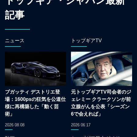
トップギア・ジャパン最新
記事
ニュース
トップギアTV
ブガッティ デストリエ登
元トップギアTV司会者のジ
場：1600psの狂気を公道仕
ェレミー クラークソンが前
様に再構築した「動く芸
立腺がんを公表「シーズン
術」
6で会えれば」
2026 08 08
2026 06 17