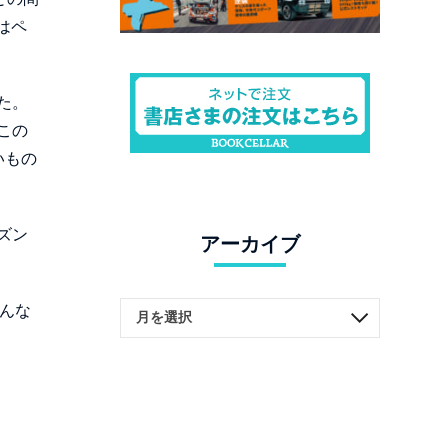
はペ
た。
この
いもの
ズン
アーカイブ
んな