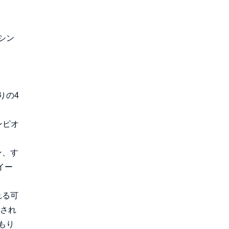
シン
りの4
ンピオ
ン、す
イー
れる可
体され
もり