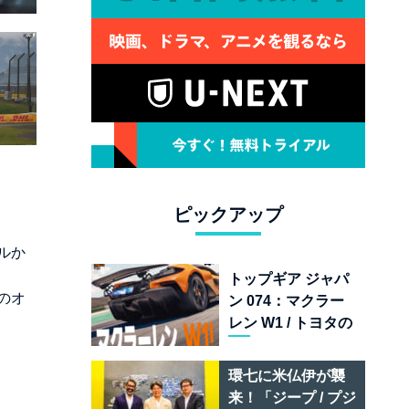
ピックアップ
ルか
トップギア ジャパ
のオ
ン 074：マクラー
レン W1 / トヨタの
次世代スポーツカ
ー戦略 /フェラーリ
環七に米仏伊が襲
849 テスタロッサ /
来！「ジープ / プジ