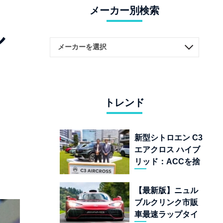
メーカー別検索
ル
トレンド
新型シトロエン C3
エアクロス ハイブ
リッド：ACCを捨
てて「魔法の絨
毯」を手に入れた
【最新版】ニュル
フランスの異端児
ブルクリンク市販
車最速ラップタイ