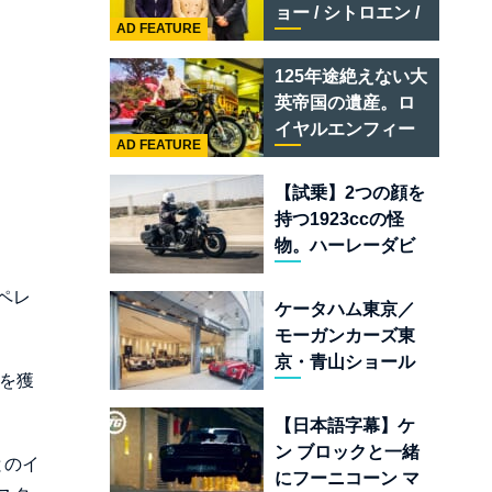
テメラリオ /ベント
ョー / シトロエン /
レー スーパースポ
AD FEATURE
フィアット / アバル
ーツ
ト足立」はクルマ
125年途絶えない大
のセレクトショッ
英帝国の遺産。ロ
プである
イヤルエンフィー
AD FEATURE
ルド責任者に訊
く、新型
【試乗】2つの顔を
「BULLET 650」
持つ1923ccの怪
と“時間の質”を愛
物。ハーレーダビ
する理由
ッドソン「ミルウ
ペレ
ォーキーエイト
ケータハム東京／
117」の深淵を覗く
モーガンカーズ東
京・青山ショール
を獲
ームが売るのは
「移動手段」では
【日本語字幕】ケ
なく「人生」だ
ン ブロックと一緒
とのイ
にフーニコーン マ