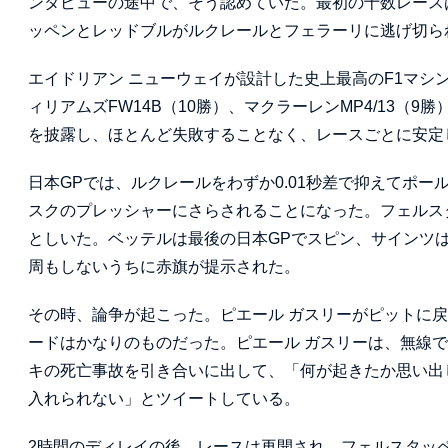
ンタビューの途中で、そう認めていた。最初の十数レース
ッペンとレッドブルがルクレールとフェラーリに逃げ切ら
エイドリアン ニューウェイが設計した史上最高のF1マシン
ィリアムズFW14B（10勝）、マクラーレンMP4/13（
を披露し、ほとんど失敗することなく、レースごとに安定
日本GPでは、ルクレールをわずか0.01秒差で抑えてポ
スクのプレッシャーにさらされることになった。フェルス
としいた。ベッテルは最後の日本GPでスピン、サインツ
周もしないうちに赤旗が提示された。
その時、論争が起こった。ピエール ガスリーがピットに
ードはかなりのものだった。ピエール ガスリーは、無線で
キの死亡事故を引き合いに出して、「何が起きたか思い出
入れられない」とツイートしている。
2時間のディレイの後、レースは再開され、フェルスタッ