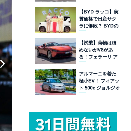
ムランキング 上位
22台を一挙公開
【BYD ラッコ】実
質価格で日産サク
ラに惨敗？ BYDの
軽EVが挑む「補助
金ドーピング」の
【試乗】荷物は積
異常な世界
めないがV8があ
る！フェラーリ ア
マルフィ スパイダ
ーが証明する純内
アルマーニを着た
燃機関オープンカ
極小EV！ フィアッ
ーの至福
ト 500e ジョルジオ
アルマーニ コレク
ターズ エディショ
ン試乗