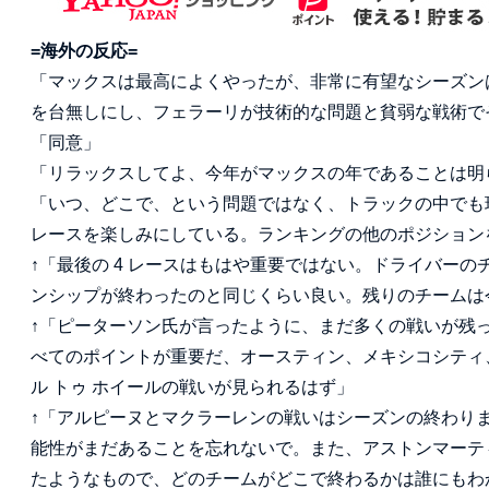
=海外の反応=
「マックスは最高によくやったが、非常に有望なシーズン
を台無しにし、フェラーリが技術的な問題と貧弱な戦術で
「同意」
「リラックスしてよ、今年がマックスの年であることは明
「いつ、どこで、という問題ではなく、トラックの中でも
レースを楽しみにしている。ランキングの他のポジション
↑「最後の 4 レースはもはや重要ではない。ドライバー
ンシップが終わったのと同じくらい良い。残りのチームは
↑「ピーターソン氏が言ったように、まだ多くの戦いが残
べてのポイントが重要だ、オースティン、メキシコシティ
ル トゥ ホイールの戦いが見られるはず」
↑「アルピーヌとマクラーレンの戦いはシーズンの終わり
能性がまだあることを忘れないで。また、アストンマーテ
たようなもので、どのチームがどこで終わるかは誰にもわ