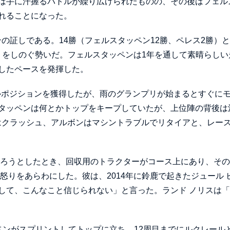
は手に汗握るバトルが繰り広げられたものの、その後はフェル
れることになった。
の証しである。14勝（フェルスタッペン12勝、ペレス2勝）
9勝）をしのぐ勢いだ。フェルスタッペンは1年を通して素晴らし
したペースを発揮した。
ールポジションを獲得したが、雨のグランプリが始まるとすぐに
タッペンは何とかトップをキープしていたが、上位陣の背後は
はクラッシュ、アルボンはマシントラブルでリタイアと、レース
戻ろうとしたとき、回収用のトラクターがコース上にあり、そ
怒りをあらわにした。彼は、2014年に鈴鹿で起きたジュール 
して、こんなこと信じられない」と言った。ランド ノリスは
ペンがスプリントしてトップに立ち、12周目までにルクレール