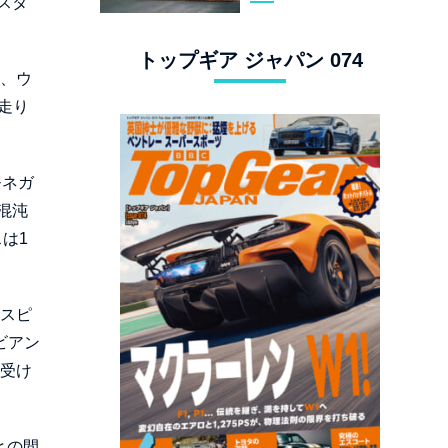
スタ
スタングでロンド
ン観光
トップギア ジャパン 074
と、ウ
い走り
モネガ
混沌
は1
のスピ
ビアン
「受け
との間