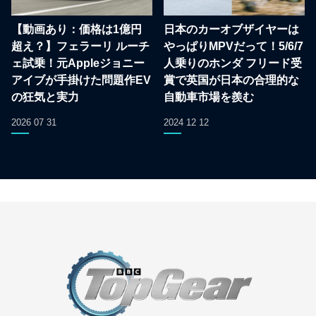
【動画あり：価格は1億円
日本のカーオブザイヤーは
超え？】フェラーリ ルーチ
やっぱりMPVだって！5/6/7
ェ試乗！元Appleジョニー
人乗りのホンダ フリード受
アイブが手掛けた問題作EV
賞で英国が日本の合理的な
の狂気と実力
自動車市場を羨む
2026 07 31
2024 12 12