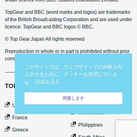
TopGear and BBC (word marks and logos) are trademarks
of the British Broadcasting Corporation and are used under
licence. TopGear and BBC logos © BBC.
© Top Gear Japan All rights reserved
Reproduction in whole or in part is prohibited without prior
consent
このサイトでは、ウェブサイトでの体験を向
上させるために、クッキーを使用していま
詳細を見る
す。
TOP GEAR INTERNATIONAL SITES
同意します
Middle East
UK
Netherlands
France
Philippines
Greece