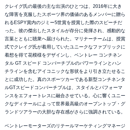
クレイグ氏の最後の主な出演のひとつは、2016年に大き
な障害を克服したスポーツ界の価値のあるメンバーに贈ら
れるESPY賞内のジミー5世賞を授賞した際のスピーチだ
った。彼の傑出したスタイルが存分に発揮され、感動的な
言葉とともに聴衆へ届けられた。マリナーチームは、授賞
式でクレイグ氏が着用していたユニークなファブリックに
着想を得て花模様をデザインし、ベントレー コンチネン
タル GT スピード コンバーチブルのパワーラインとハン
チラインを含むアイコニックな形状をより引き立たせるこ
とに成功した。真のスポーツカーである新型コンチネンタ
ルGTスピードコンバーチブルは、スタイルとパフォーマ
ンスをエフォートレスに融合させている。心に響くユニー
クなディテールによって世界最高級のオープントップ・グ
ランドツアラーの大胆な存在感がさらに強調されている。
ベントレーモーターズのリテールマーケティングマネージ