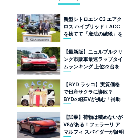
新型シトロエン C3 エアク
ロス ハイブリッド：ACC
を捨てて「魔法の絨毯」を
手に入れたフランスの異端
児
【最新版】ニュルブルクリ
ンク市販車最速ラップタイ
ムランキング 上位22台を
一挙公開
【BYD ラッコ】実質価格
で日産サクラに惨敗？
BYDの軽EVが挑む「補助
金ドーピング」の異常な世
界
【試乗】荷物は積めないが
V8がある！フェラーリ ア
マルフィ スパイダーが証明