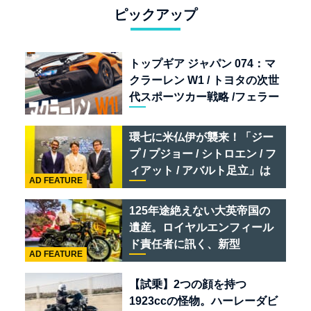
ピックアップ
トップギア ジャパン 074：マ
クラーレン W1 / トヨタの次世
代スポーツカー戦略 /フェラー
リ 849 テスタロッサ /テメラ
リオ /ベントレー スーパース
環七に米仏伊が襲来！「ジー
ポーツ
プ / プジョー / シトロエン / フ
ィアット / アバルト足立」は
AD FEATURE
クルマのセレクトショップで
ある
125年途絶えない大英帝国の
遺産。ロイヤルエンフィール
ド責任者に訊く、新型
AD FEATURE
「BULLET 650」と“時間の
質”を愛する理由
【試乗】2つの顔を持つ
1923ccの怪物。ハーレーダビ