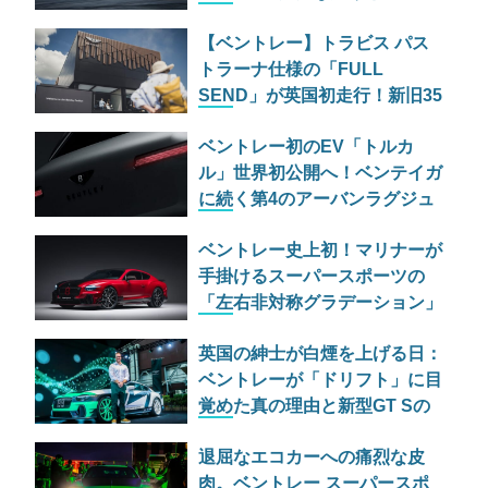
パースポーツの爆煙ドリフト
【ベントレー】トラビス パス
トラーナ仕様の「FULL
SEND」が英国初走行！新旧35
台がヒルクライムに挑む
ベントレー初のEV「トルカ
ル」世界初公開へ！ベンテイガ
に続く第4のアーバンラグジュ
アリーSUVの実力とは
ベントレー史上初！マリナーが
手掛けるスーパースポーツの
「左右非対称グラデーション」
仕様が過激すぎる
英国の紳士が白煙を上げる日：
ベントレーが「ドリフト」に目
覚めた真の理由と新型GT Sの
野心
退屈なエコカーへの痛烈な皮
肉。ベントレー スーパースポ