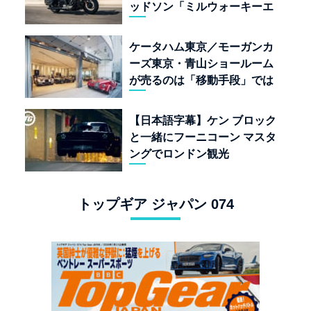
ッドソン「ミルウォーキーエ
イト117」の深淵を覗く
ケータハム東京／モーガンカ
ーズ東京・青山ショールーム
が売るのは「移動手段」では
なく「人生」だ
【日本語字幕】ケン ブロック
と一緒にフーニコーン マスタ
ングでロンドン観光
トップギア ジャパン 074