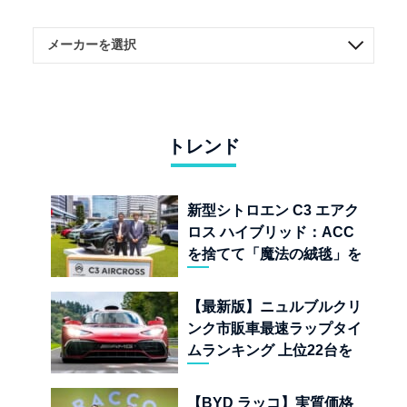
トレンド
新型シトロエン C3 エアク
ロス ハイブリッド：ACC
を捨てて「魔法の絨毯」を
手に入れたフランスの異端
児
【最新版】ニュルブルクリ
ンク市販車最速ラップタイ
ムランキング 上位22台を
一挙公開
【BYD ラッコ】実質価格