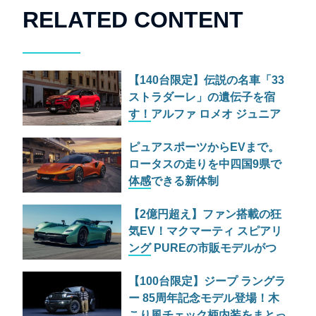
RELATED CONTENT
【140台限定】伝説の名車「33
ストラダーレ」の遺伝子を宿
す！アルファ ロメオ ジュニア
の特別仕様車が525万円で日本
ピュアスポーツからEVまで。
上陸
ロータスの走りを中四国9県で
体感できる新体制
「EXPANDING THE LOTUS
【2億円超え】ファン搭載の狂
EXPERIENCE」とは
気EV！マクマーティ スピアリ
ング PUREの市販モデルがつ
いに公開
【100台限定】ジープ ラングラ
ー 85周年記念モデル登場！木
こり風チェック柄内装をまとっ