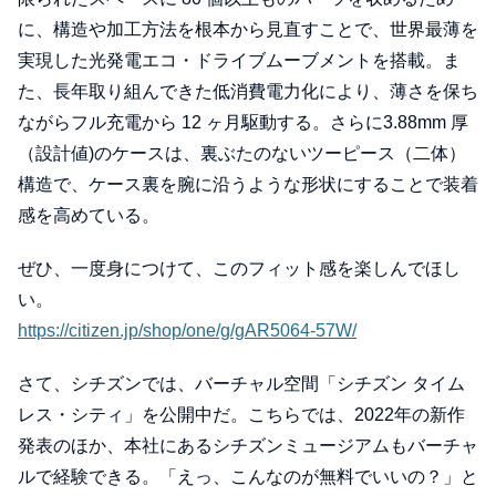
に、構造や加工方法を根本から見直すことで、世界最薄を
実現した光発電エコ・ドライブムーブメントを搭載。ま
た、⻑年取り組んできた低消費電力化により、薄さを保ち
ながらフル充電から 12 ヶ月駆動する。さらに3.88mm 厚
（設計値)のケースは、裏ぶたのないツーピース（二体）
構造で、ケース裏を腕に沿うような形状にすることで装着
感を高めている。
ぜひ、一度身につけて、このフィット感を楽しんでほし
い。
https://citizen.jp/shop/one/g/gAR5064-57W/
さて、シチズンでは、バーチャル空間「シチズン タイム
レス・シティ」を公開中だ。こちらでは、2022年の新作
発表のほか、本社にあるシチズンミュージアムもバーチャ
ルで経験できる。「えっ、こんなのが無料でいいの？」と