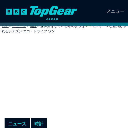
メニュー
TOP
>
ニュース
>
時計
>
森林浴をしているかのようなエコでクリーンな魅力あふ
れるシチズン エコ・ドライブ ワン
ニュース
時計