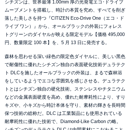
シチズンは、世界最薄 1.00mm 厚の光発電エコ･ドライブ
ムーブメントを搭載し、時計の本質を究め、すべてを削ぎ
落した美しさを持つ『CITIZEN Eco-Drive One（エコ・ド
ライブ ワン）』から、オールブラックの外装にフォレス
トグリーンのダイヤルが映える限定モデル【価格 495,000
円、数量限定 100 本】を、5 月 13 日に発売する。
森林を思わせる深い緑色の限定色ダイヤルに、美しい黑色
で耐傷性に優れたシチズン独自の表面硬化技術デュラテク
ト DLCを施したオールブラックの外装は、まるで森林浴
をしているようでエコな雰囲気を感じさせる。デュラテク
トとはシチズン独自の硬化技術。ステンレスやチタニウム
などの金属表面硬度を高め、優れた耐摩耗性により、すり
キズや、小キズから時計本体を守り、素材の輝きを⻑時間
保つ技術の総称だ。DLC は工業製品にも使用されている
耐摩耗性に優れた技術で、Diamond-Like Carbon の略。
シチズンのデュラテクト DLC は中間素材にこだわること