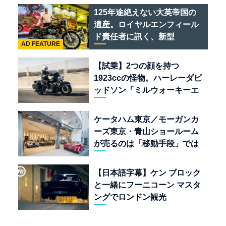
ある
125年途絶えない大英帝国の
遺産。ロイヤルエンフィール
ド責任者に訊く、新型
AD FEATURE
「BULLET 650」と“時間の
質”を愛する理由
【試乗】2つの顔を持つ
1923ccの怪物。ハーレーダビ
ッドソン「ミルウォーキーエ
イト117」の深淵を覗く
ケータハム東京／モーガンカ
ーズ東京・青山ショールーム
が売るのは「移動手段」では
なく「人生」だ
【日本語字幕】ケン ブロック
と一緒にフーニコーン マスタ
ングでロンドン観光