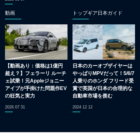
動画
トップギア日本ガイド
【動画あり：価格は1億円
日本のカーオブザイヤーは
超え？】フェラーリ ルーチ
やっぱりMPVだって！5/6/7
ェ試乗！元Appleジョニー
人乗りのホンダ フリード受
アイブが手掛けた問題作EV
賞で英国が日本の合理的な
の狂気と実力
自動車市場を羨む
2026 07 31
2024 12 12