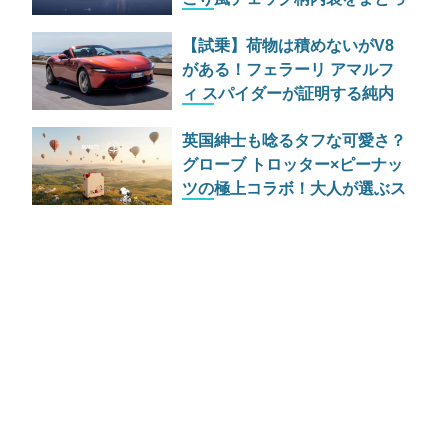
た最強ルビコンの価格と魅力
【試乗】荷物は積めないがV8
がある！フェラーリ アマルフ
ィ スパイダーが証明する純内
燃機関オープンカーの至福
英国紳士も唸るタフな可愛さ？
グローブ トロッター×ピーナッ
ツの極上コラボ！大人が選ぶス
ヌーピーの最高級ラゲッジ＆ト
ランク