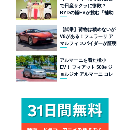
で日産サクラに惨敗？
BYDの軽EVが挑む「補助
金ドーピング」の異常な世
界
【試乗】荷物は積めないが
V8がある！フェラーリ ア
マルフィ スパイダーが証明
する純内燃機関オープンカ
ーの至福
アルマーニを着た極小
EV！ フィアット 500e ジ
ョルジオ アルマーニ コレ
クターズ エディション試乗