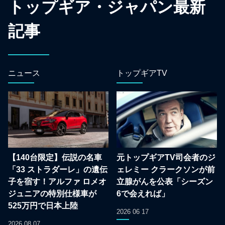
トップギア・ジャパン最新
記事
ニュース
トップギアTV
【140台限定】伝説の名車
元トップギアTV司会者のジ
「33 ストラダーレ」の遺伝
ェレミー クラークソンが前
子を宿す！アルファ ロメオ
立腺がんを公表「シーズン
ジュニアの特別仕様車が
6で会えれば」
525万円で日本上陸
2026 06 17
2026 08 07