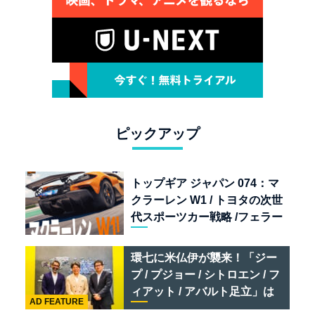
ピックアップ
トップギア ジャパン 074：マ
クラーレン W1 / トヨタの次世
代スポーツカー戦略 /フェラー
リ 849 テスタロッサ /テメラ
リオ /ベントレー スーパース
環七に米仏伊が襲来！「ジー
ポーツ
プ / プジョー / シトロエン / フ
ィアット / アバルト足立」は
AD FEATURE
クルマのセレクトショップで