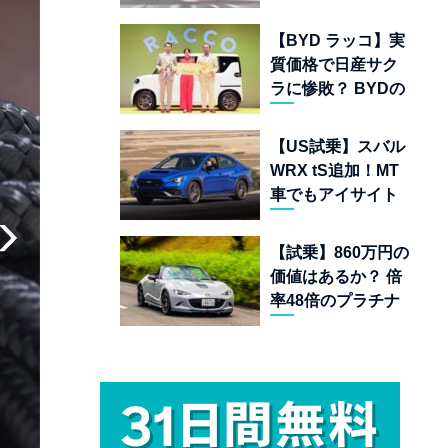
ムランキング 上位
22台を一挙公開
【BYD ラッコ】実
質価格で日産サク
ラに惨敗？ BYDの
軽EVが挑む「補助
金ドーピング」の
【US試乗】スバル
異常な世界
WRX tS追加！MT
車でもアイサイト
完備の最後の純ガ
ソリンAWDスポー
【試乗】860万円の
ツセダン
価値はあるか？ 倍
率48倍のプラチナ
チケット「マツダ
スピリットレーシ
ング ロードスター
12R」が魅せる究
極の人馬一体