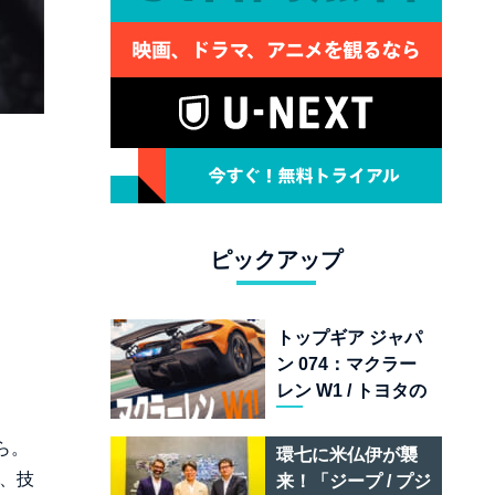
ピックアップ
トップギア ジャパ
ン 074：マクラー
レン W1 / トヨタの
次世代スポーツカ
ー戦略 /フェラーリ
ら。
環七に米仏伊が襲
849 テスタロッサ /
ら、技
来！「ジープ / プジ