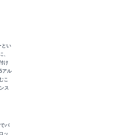
ーとい
に、
付け
5アル
むこ
ンス
トでパ
ロッ