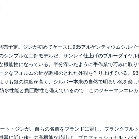
で、3月発売予定。ジンが初めてケースに935アルゲンティウムシルバ
のシンプルな二針モデルだ。サンレイ仕上げのブルーダイヤル
な機能性になっている。半分浮いたように手作業で巧みに取り
ークなフォルムの針が調和のとれた外観を作り上げている。93
よりも銀の純度が高く、シルバー本来の自然で明るい色を楽し
の防水性能と負圧耐性も備えているので、このジャーマンエレガ
ムート・ジンが、自らの名前をブランドに冠し、フランクフル
機器に近い作りの高機能な時計は、プロフェッショナル・パイ