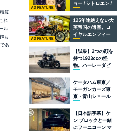
テメラリオ /ベント
ョー / シトロエン /
レー スーパースポ
AD FEATURE
フィアット / アバル
分積算
ーツ
ト足立」はクルマ
これ
125年途絶えない大
のセレクトショッ
英帝国の遺産。ロ
ール
プである
イヤルエンフィー
作も
AD FEATURE
ルド責任者に訊
フであ
く、新型
【試乗】2つの顔を
「BULLET 650」
持つ1923ccの怪
と“時間の質”を愛
物。ハーレーダビ
する理由
ッドソン「ミルウ
ォーキーエイト
ケータハム東京／
117」の深淵を覗く
モーガンカーズ東
京・青山ショール
ームが売るのは
「移動手段」では
【日本語字幕】ケ
なく「人生」だ
ン ブロックと一緒
にフーニコーン マ