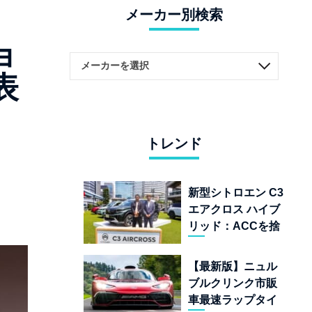
メーカー別検索
ョ
表
トレンド
新型シトロエン C3
エアクロス ハイブ
リッド：ACCを捨
てて「魔法の絨
毯」を手に入れた
【最新版】ニュル
フランスの異端児
ブルクリンク市販
車最速ラップタイ