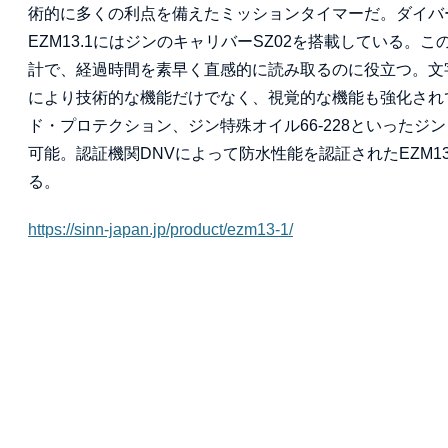
術的に多くの利点を備えたミッションタイマーだ。ダイバ
EZM13.1にはジンのキャリバーSZ02を搭載している
計で、経過時間を素早く直感的に読み取るのに役立つ。文
により技術的な機能だけでなく、視覚的な機能も強化され
ド・プロテクション、ジン特殊オイル66-228といった
可能。認証機関DNVによって防水性能を認証されたEZM1
る。
https://sinn-japan.jp/product/ezm13-1/