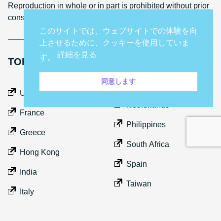
Reproduction in whole or in part is prohibited without prior
consent
このサイトでは、ウェブサイトでの体験を向
上させるために、クッキーを使用していま
詳細を見る
す。
TOP GEAR INTERNATIONAL SITES
同意します
Middle East
UK
Netherlands
France
Philippines
Greece
South Africa
Hong Kong
Spain
India
Taiwan
Italy