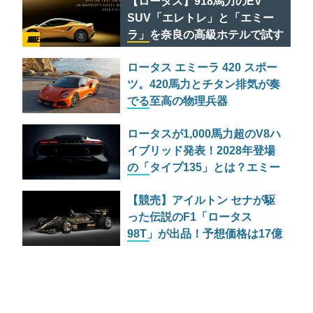
【ロータス】918馬力のEV
貌
SUV「エレトレ」と「エミー
ラ」を奈良の高級ホテルで試す
AD FEATURE
贅沢なチャンス
ロータス エミーラ 420 スポー
ツ。420馬力とチタン排気が奏
でる至高の物理兵器
ロータスが1,000馬力超のV8ハ
イブリッド発表！2028年登場
の「タイプ135」とは？エミー
ラも継続生産へ
【競売】アイルトン セナが駆
った伝説のF1「ロータス
98T」が出品！予想価格は17億
円超