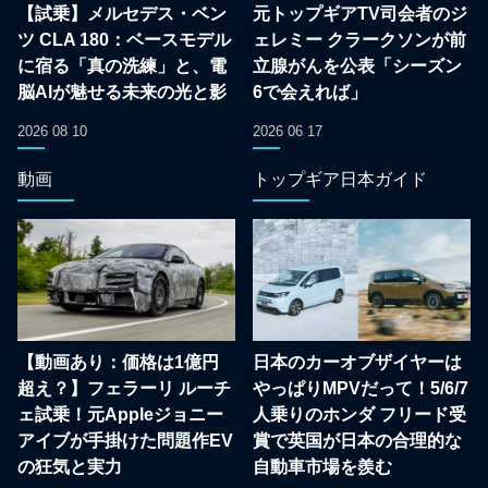
【試乗】メルセデス・ベン
元トップギアTV司会者のジ
ツ CLA 180：ベースモデル
ェレミー クラークソンが前
に宿る「真の洗練」と、電
立腺がんを公表「シーズン
脳AIが魅せる未来の光と影
6で会えれば」
2026 08 10
2026 06 17
動画
トップギア日本ガイド
【動画あり：価格は1億円
日本のカーオブザイヤーは
超え？】フェラーリ ルーチ
やっぱりMPVだって！5/6/7
ェ試乗！元Appleジョニー
人乗りのホンダ フリード受
アイブが手掛けた問題作EV
賞で英国が日本の合理的な
の狂気と実力
自動車市場を羨む