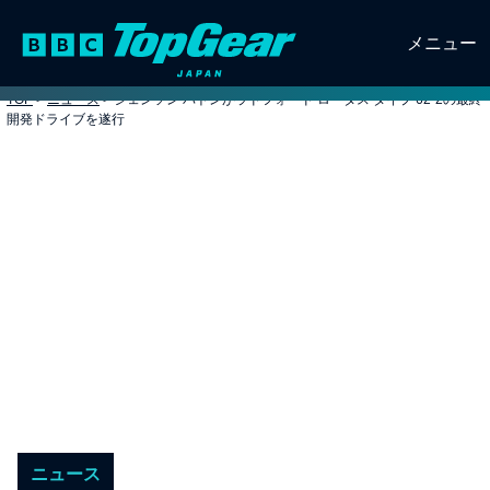
メニュー
TOP
>
ニュース
>
ジェンソン バトンがラドフォード ロータス タイプ 62-2の最終
開発ドライブを遂行
ニュース