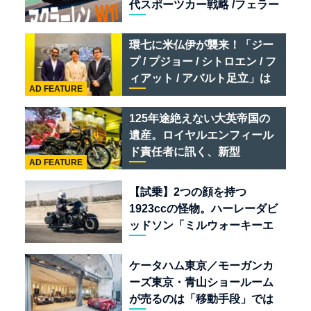
代スポーツカー戦略 /フェラー
リ 849 テスタロッサ /テメラ
リオ /ベントレー スーパース
環七に米仏伊が襲来！「ジー
ポーツ
プ / プジョー / シトロエン / フ
ィアット / アバルト足立」は
AD FEATURE
クルマのセレクトショップで
ある
125年途絶えない大英帝国の
遺産。ロイヤルエンフィール
ド責任者に訊く、新型
AD FEATURE
「BULLET 650」と“時間の
質”を愛する理由
【試乗】2つの顔を持つ
1923ccの怪物。ハーレーダビ
ッドソン「ミルウォーキーエ
イト117」の深淵を覗く
ケータハム東京／モーガンカ
ーズ東京・青山ショールーム
が売るのは「移動手段」では