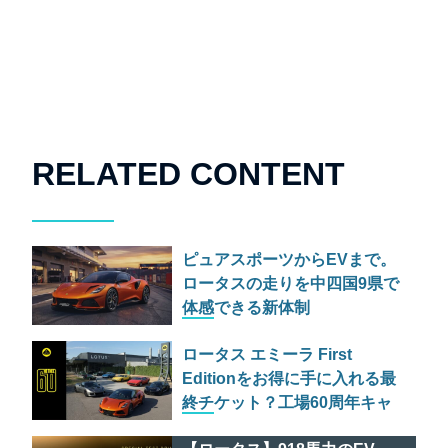
RELATED CONTENT
ピュアスポーツからEVまで。
ロータスの走りを中四国9県で
体感できる新体制
「EXPANDING THE LOTUS
ロータス エミーラ First
EXPERIENCE」とは
Editionをお得に手に入れる最
終チケット？工場60周年キャ
ンペーン「HETHEL 60」の全