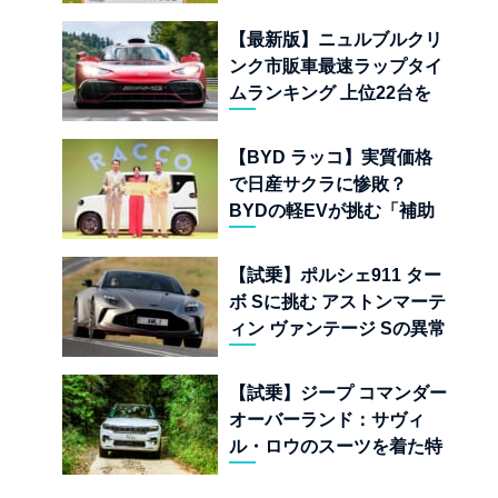
手に入れたフランスの異端
児
【最新版】ニュルブルクリ
ンク市販車最速ラップタイ
ムランキング 上位22台を
一挙公開
【BYD ラッコ】実質価格
で日産サクラに惨敗？
BYDの軽EVが挑む「補助
金ドーピング」の異常な世
界
【試乗】ポルシェ911 ター
ボ Sに挑む アストンマーテ
ィン ヴァンテージ Sの異常
な680psと古典的RWDの
狂気
【試乗】ジープ コマンダー
オーバーランド：サヴィ
ル・ロウのスーツを着た特
殊部隊：7座の野獣が林道