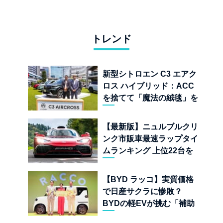
トレンド
新型シトロエン C3 エアク
ロス ハイブリッド：ACC
を捨てて「魔法の絨毯」を
手に入れたフランスの異端
児
【最新版】ニュルブルクリ
ンク市販車最速ラップタイ
ムランキング 上位22台を
一挙公開
【BYD ラッコ】実質価格
で日産サクラに惨敗？
BYDの軽EVが挑む「補助
金ドーピング」の異常な世