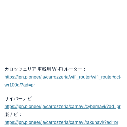
カロッツェリア 車載用 Wi-Fi ルーター：
https://jpn.pioneer/ja/carrozzeria/wifi_router/wifi_router/dct-
wr100d/?ad=pr
サイバーナビ：
https://jpn.pioneer/ja/carrozzeria/carnavi/cybernavi/?ad=pr
楽ナビ：
https://jpn.pioneer/ja/carrozzeria/carnavi/rakunavi/?ad=pr