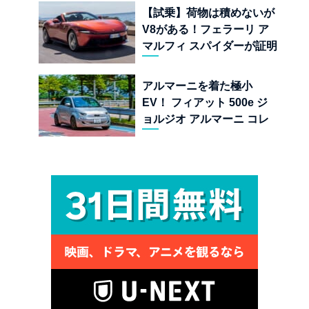
界
【試乗】荷物は積めないが
V8がある！フェラーリ ア
マルフィ スパイダーが証明
する純内燃機関オープンカ
ーの至福
アルマーニを着た極小
EV！ フィアット 500e ジ
ョルジオ アルマーニ コレ
クターズ エディション試乗