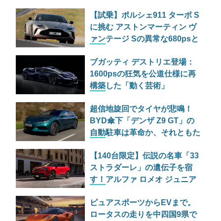
【試乗】ポルシェ911 ターボ S
に挑む アストンマーティン ヴ
ァンテージ Sの異常な680psと
古典的RWDの狂気
ブガッティ デストリエ登場：
1600psの狂気を公道仕様に再
構築した「動く芸術」
超信地旋回でタイヤが悲鳴！
BYD傘下「デンザ Z9 GT」の
自動駐車は革命か、それともた
だの宴会芸か
【140台限定】伝説の名車「33
ストラダーレ」の遺伝子を宿
す！アルファ ロメオ ジュニア
の特別仕様車が525万円で日本
ピュアスポーツからEVまで。
上陸
ロータスの走りを中四国9県で