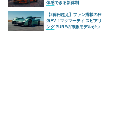
体感できる新体制
「EXPANDING THE LOTUS
【2億円超え】ファン搭載の狂
EXPERIENCE」とは
気EV！マクマーティ スピアリ
ング PUREの市販モデルがつ
いに公開