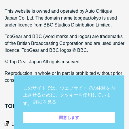
This website is owned and operated by Auto Critique
Japan Co. Ltd. The domain name topgear.tokyo is used
under licence from BBC Studios Distribution Limited.
TopGear and BBC (word marks and logos) are trademarks
of the British Broadcasting Corporation and are used under
licence. TopGear and BBC logos © BBC.
© Top Gear Japan All rights reserved
Reproduction in whole or in part is prohibited without prior
consent
このサイトでは、ウェブサイトでの体験を向
上させるために、クッキーを使用していま
詳細を見る
す。
TOP GEAR INTERNATIONAL SITES
同意します
Middle East
UK