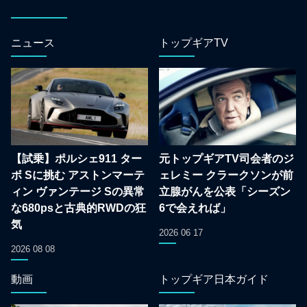
ニュース
トップギアTV
【試乗】ポルシェ911 ター
元トップギアTV司会者のジ
ボ Sに挑む アストンマーテ
ェレミー クラークソンが前
ィン ヴァンテージ Sの異常
立腺がんを公表「シーズン
な680psと古典的RWDの狂
6で会えれば」
気
2026 06 17
2026 08 08
動画
トップギア日本ガイド