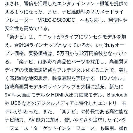
加され、通信を活用したエンタテインメント機能を提供で
きるようになった。また、ナビ連動型の 2 カメラドライ
ブレコーダー「VREC-DS800DC」へも対応し、利便性や
安全性も高めている。
「楽ナビ」は、ユニットが3タイプにワンセグモデルを加
え、合計14ラインナップとなっているが、いずれもオー
プン価格。実勢価格は、5万円から12万円前後となってい
る。「楽ナビ」は多彩な高品位パーツを採用し、高画質メ
ディアの映像伝送経路をフルデジタル化することで、美し
く高精細な地図表示、映像表現を実現する「HD パネル」
搭載高画質モデルのラインアップを大幅に拡充。新たに
9V 型大画面モデルや HDMI 入出力搭載モデル、Bluetooth
や USB などのデジタルメディアに特化したエントリーモ
デルが加わった。また、「楽ナビ」の特長である高性能な
ナビ能力、AV 能力に加え、使いやすさを追求したインタ
ーフェース「ターゲットインターフェース」も採用。操作