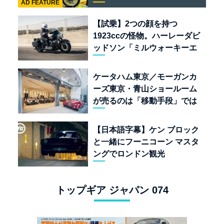
AD FEATURE
「BULLET 650」と“時間の
質”を愛する理由
【試乗】2つの顔を持つ
1923ccの怪物。ハーレーダビ
ッドソン「ミルウォーキーエ
イト117」の深淵を覗く
ケータハム東京／モーガンカ
ーズ東京・青山ショールーム
が売るのは「移動手段」では
なく「人生」だ
【日本語字幕】ケン ブロック
と一緒にフーニコーン マスタ
ングでロンドン観光
トップギア ジャパン 074