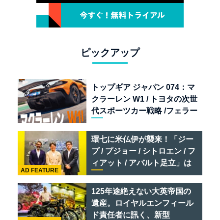
ピックアップ
トップギア ジャパン 074：マ
クラーレン W1 / トヨタの次世
代スポーツカー戦略 /フェラー
リ 849 テスタロッサ /テメラ
リオ /ベントレー スーパース
環七に米仏伊が襲来！「ジー
ポーツ
プ / プジョー / シトロエン / フ
ィアット / アバルト足立」は
AD FEATURE
クルマのセレクトショップで
ある
125年途絶えない大英帝国の
遺産。ロイヤルエンフィール
ド責任者に訊く、新型