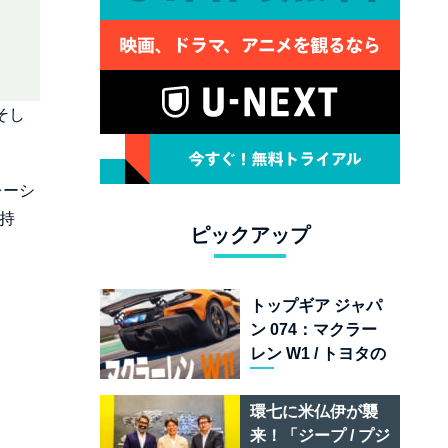
そし
レーシ
持
ピックアップ
トップギア ジャパ
ン 074：マクラー
レン W1 / トヨタの
次世代スポーツカ
ー戦略 /フェラーリ
環七に米仏伊が襲
849 テスタロッサ /
来！「ジープ / プジ