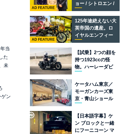
テメラリオ /ベント
ョー / シトロエン /
レー スーパースポ
AD FEATURE
フィアット / アバル
ーツ
ト足立」はクルマ
125年途絶えない大
のセレクトショッ
英帝国の遺産。ロ
プである
イヤルエンフィー
AD FEATURE
ルド責任者に訊
7年当
く、新型
【試乗】2つの顔を
「BULLET 650」
した
持つ1923ccの怪
と“時間の質”を愛
、未
物。ハーレーダビ
する理由
ッドソン「ミルウ
ォーキーエイト
ケータハム東京／
ろ
117」の深淵を覗く
モーガンカーズ東
ーゲン
京・青山ショール
ームが売るのは
「移動手段」では
【日本語字幕】ケ
なく「人生」だ
ン ブロックと一緒
にフーニコーン マ