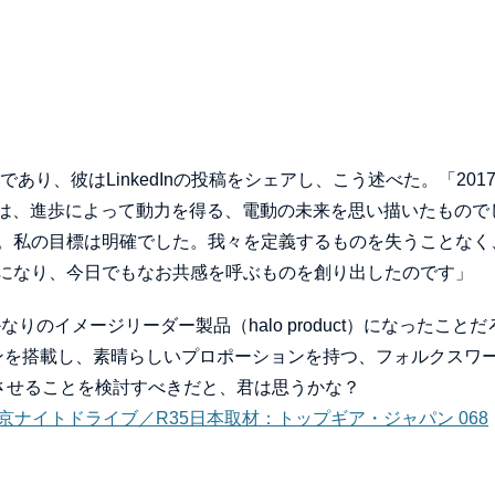
り、彼はLinkedInの投稿をシェアし、こう述べた。「201
れは、進歩によって動力を得る、電動の未来を思い描いたもので
。私の目標は明確でした。我々を定義するものを失うことなく
になり、今日でもなお共感を呼ぶものを創り出したのです」
なりのイメージリーダー製品（halo product）になったことだ
ジンを搭載し、素晴らしいプロポーションを持つ、フォルクスワ
させることを検討すべきだと、君は思うかな？
 東京ナイトドライブ／R35日本取材：トップギア・ジャパン 068