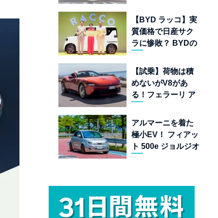
ムランキング 上位
22台を一挙公開
【BYD ラッコ】実
質価格で日産サク
ラに惨敗？ BYDの
軽EVが挑む「補助
金ドーピング」の
【試乗】荷物は積
異常な世界
めないがV8があ
る！フェラーリ ア
マルフィ スパイダ
ーが証明する純内
アルマーニを着た
燃機関オープンカ
極小EV！ フィアッ
ーの至福
ト 500e ジョルジオ
アルマーニ コレク
ターズ エディショ
ン試乗