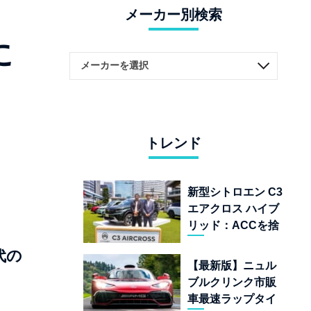
メーカー別検索
に
トレンド
新型シトロエン C3
エアクロス ハイブ
リッド：ACCを捨
てて「魔法の絨
代の
毯」を手に入れた
【最新版】ニュル
フランスの異端児
ブルクリンク市販
車最速ラップタイ