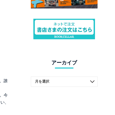
アーカイブ
、誰
。今
ない、