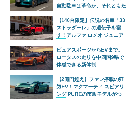
自動駐車は革命か、それともた
だの宴会芸か
【140台限定】伝説の名車「33
ストラダーレ」の遺伝子を宿
す！アルファ ロメオ ジュニア
の特別仕様車が525万円で日本
ピュアスポーツからEVまで。
上陸
ロータスの走りを中四国9県で
体感できる新体制
「EXPANDING THE LOTUS
【2億円超え】ファン搭載の狂
EXPERIENCE」とは
気EV！マクマーティ スピアリ
ング PUREの市販モデルがつ
いに公開