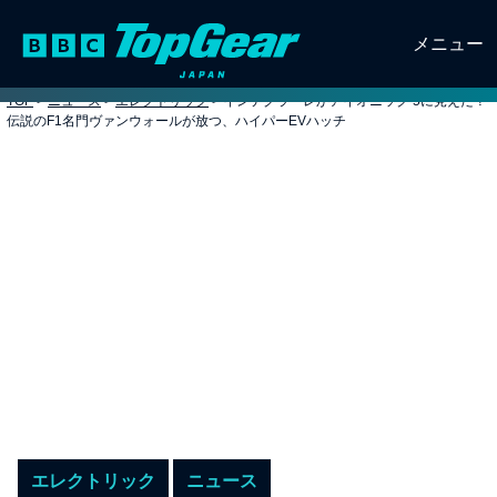
メニュー
TOP
>
ニュース
>
エレクトリック
>
インテグラーレかアイオニック 5に見えた？
伝説のF1名門ヴァンウォールが放つ、ハイパーEVハッチ
エレクトリック
ニュース