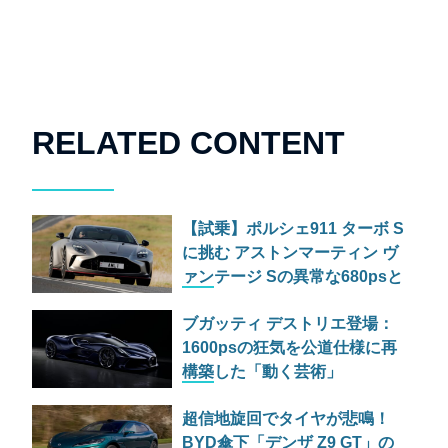
RELATED CONTENT
【試乗】ポルシェ911 ターボ S
に挑む アストンマーティン ヴ
ァンテージ Sの異常な680psと
古典的RWDの狂気
ブガッティ デストリエ登場：
1600psの狂気を公道仕様に再
構築した「動く芸術」
超信地旋回でタイヤが悲鳴！
BYD傘下「デンザ Z9 GT」の