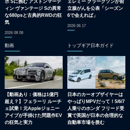
ボ Sに挑む アストンマーテ
ェレミー クラークソンが前
ィン ヴァンテージ Sの異常
立腺がんを公表「シーズン
な680psと古典的RWDの狂
6で会えれば」
気
2026 06 17
2026 08 08
動画
トップギア日本ガイド
【動画あり：価格は1億円
日本のカーオブザイヤーは
超え？】フェラーリ ルーチ
やっぱりMPVだって！5/6/7
ェ試乗！元Appleジョニー
人乗りのホンダ フリード受
アイブが手掛けた問題作EV
賞で英国が日本の合理的な
の狂気と実力
自動車市場を羨む