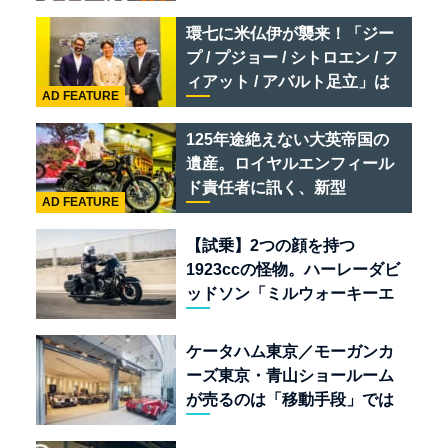
リオ /ベントレー スーパース
環七に米仏伊が襲来！「ジー
ポーツ
プ / プジョー / シトロエン / フ
ィアット / アバルト足立」は
AD FEATURE
クルマのセレクトショップで
ある
125年途絶えない大英帝国の
遺産。ロイヤルエンフィール
ド責任者に訊く、新型
AD FEATURE
「BULLET 650」と“時間の
質”を愛する理由
【試乗】2つの顔を持つ
1923ccの怪物。ハーレーダビ
ッドソン「ミルウォーキーエ
イト117」の深淵を覗く
ケータハム東京／モーガンカ
ーズ東京・青山ショールーム
が売るのは「移動手段」では
なく「人生」だ