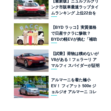
【最新版】ニュルブルクリ
ンク市販車最速ラップタイ
ムランキング 上位22台を
一挙公開
【BYD ラッコ】実質価格
で日産サクラに惨敗？
BYDの軽EVが挑む「補助
金ドーピング」の異常な世
界
【試乗】荷物は積めないが
V8がある！フェラーリ ア
マルフィ スパイダーが証明
する純内燃機関オープンカ
ーの至福
アルマーニを着た極小
EV！ フィアット 500e ジ
ョルジオ アルマーニ コレ
クターズ エディション試乗