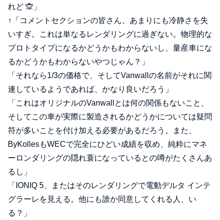
れど 🙊」
↑「コメントセクションの皆さん、あまりにも冷静さを失
いすぎ。これは単なるレンダリングに過ぎない。物理的な
プロトタイプになるかどうかもわからないし、量産車にな
るかどうかもわからないやつじゃん？」
「それなら1/3の価格で、そしてVanwallの名前がそれに関
連しているようであれば、かなり良いだろう」
「これはオリジナルのVanwallとは何の関係もないこと、
そしてこの車が実際に製造されるかどうかについては疑問
符が多いことを付け加える必要があるだろう。また、
ByKollesもWECで完全にひどい成績を収め、純粋にマネ
ーロンダリングの隠れ蓑になっているとの噂がたくさんあ
るし」
「IONIQ 5、またはそのレンダリングで電動デルタ インテ
グラーレを見える。他にも誰か同意してくれる人、い
る？」