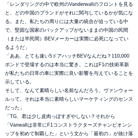
「レンダリングの中で欧州のVanderwallのフロントを見る
と、どの中国のブランドがそれに関与しているかが気にな
る。また、私たちの周りには大量の統合が迫っている中
で、堅固な国家のバックアップがないままの中国の民間
（または半民間）BEVメーカーは実際に必死になってい
るようだ」
「ああ、とても速い5ドアハッチBEVなんだね？110,000
ポンドで登場するのは本当に驚き。これはF1の技術革新
が私たちの日常の車に実際に良い影響を与えていることを
示している。
そして、なんて素晴らしい名前なんだろう。ヴァンウォー
ルって。それは本当に素晴らしいマーケティングのセンス
だった」
「TG、君は少し皮肉っぽすぎやしない？それから
「Vanwallは非常にF1コンストラクターズチャンピオンシ
ップを初めて制覇した」という文から「最初の」が抜け落