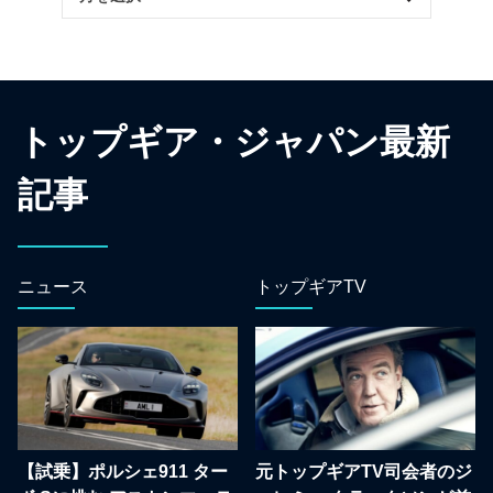
トップギア・ジャパン最新
記事
ニュース
トップギアTV
【試乗】ポルシェ911 ター
元トップギアTV司会者のジ