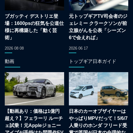
ブガッティ デストリエ登
元トップギアTV司会者のジ
場：1600psの狂気を公道仕
ェレミー クラークソンが前
様に再構築した「動く芸
立腺がんを公表「シーズン
術」
6で会えれば」
2026 08 08
2026 06 17
動画
トップギア日本ガイド
【動画あり：価格は1億円
日本のカーオブザイヤーは
超え？】フェラーリ ルーチ
やっぱりMPVだって！5/6/7
ェ試乗！元Appleジョニー
人乗りのホンダ フリード受
アイブが手掛けた問題作EV
賞で英国が日本の合理的な