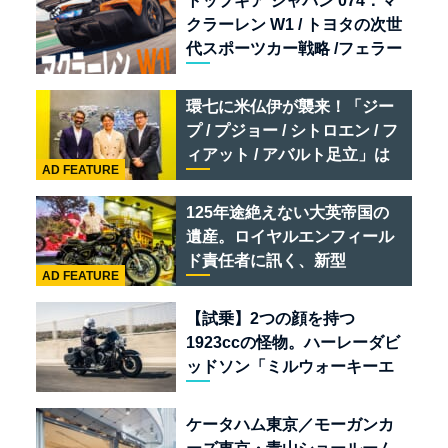
トップギア ジャパン 074：マ
クラーレン W1 / トヨタの次世
代スポーツカー戦略 /フェラー
リ 849 テスタロッサ /テメラ
リオ /ベントレー スーパース
環七に米仏伊が襲来！「ジー
ポーツ
プ / プジョー / シトロエン / フ
ィアット / アバルト足立」は
AD FEATURE
クルマのセレクトショップで
ある
125年途絶えない大英帝国の
遺産。ロイヤルエンフィール
ド責任者に訊く、新型
AD FEATURE
「BULLET 650」と“時間の
質”を愛する理由
【試乗】2つの顔を持つ
1923ccの怪物。ハーレーダビ
ッドソン「ミルウォーキーエ
イト117」の深淵を覗く
ケータハム東京／モーガンカ