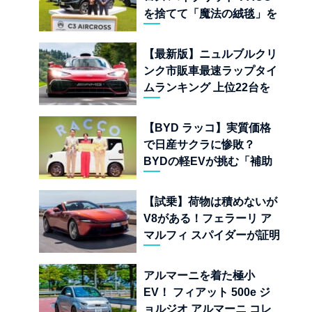
を捨てて「魔法の絨毯」を
手に入れたフランスの異端
児
【最新版】ニュルブルクリ
ンク市販車最速ラップタイ
ムランキング 上位22台を
一挙公開
【BYD ラッコ】実質価格
で日産サクラに惨敗？
BYDの軽EVが挑む「補助
金ドーピング」の異常な世
界
【試乗】荷物は積めないが
V8がある！フェラーリ ア
マルフィ スパイダーが証明
する純内燃機関オープンカ
ーの至福
アルマーニを着た極小
EV！ フィアット 500e ジ
ョルジオ アルマーニ コレ