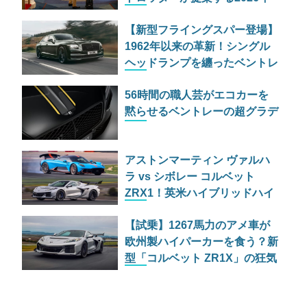
父の日ギフトは、2トン超えの
【新型フライングスパー登場】
最新SUVすら凌駕する狂気の
1962年以来の革新！シングル
クラフトマンシップだ
ヘッドランプを纏ったベントレ
ーの最高峰4ドアセダンが受注
56時間の職人芸がエコカーを
開始
黙らせるベントレーの超グラデ
アストンマーティン ヴァルハ
ラ vs シボレー コルベット
ZRX1！英米ハイブリッドハイ
パーカー決戦
【試乗】1267馬力のアメ車が
欧州製ハイパーカーを食う？新
型「コルベット ZR1X」の狂気
と真実