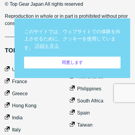
© Top Gear Japan All rights reserved
Reproduction in whole or in part is prohibited without prior
consent
このサイトでは、ウェブサイトでの体験を向
上させるために、クッキーを使用していま
詳細を見る
す。
TOP GEAR INTERNATIONAL SITES
同意します
Middle East
UK
Netherlands
France
Philippines
Greece
South Africa
Hong Kong
Spain
India
Taiwan
Italy