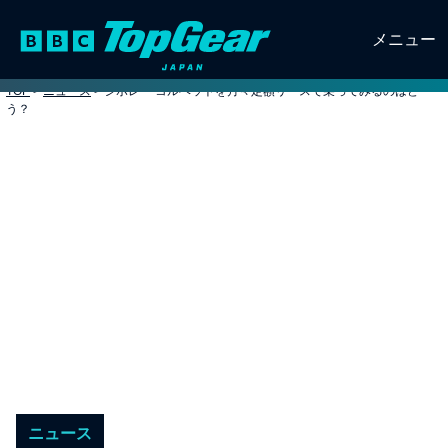
メニュー
TOP
>
ニュース
>
シボレー コルベットを月々定額リースで乗ってみるのはど
う？
ニュース