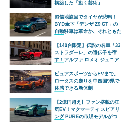
構築した「動く芸術」
超信地旋回でタイヤが悲鳴！
BYD傘下「デンザ Z9 GT」の
自動駐車は革命か、それともた
だの宴会芸か
【140台限定】伝説の名車「33
ストラダーレ」の遺伝子を宿
す！アルファ ロメオ ジュニア
の特別仕様車が525万円で日本
ピュアスポーツからEVまで。
上陸
ロータスの走りを中四国9県で
体感できる新体制
「EXPANDING THE LOTUS
【2億円超え】ファン搭載の狂
EXPERIENCE」とは
気EV！マクマーティ スピアリ
ング PUREの市販モデルがつ
いに公開