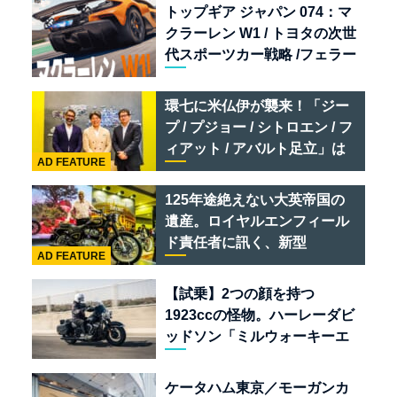
トップギア ジャパン 074：マ
クラーレン W1 / トヨタの次世
代スポーツカー戦略 /フェラー
リ 849 テスタロッサ /テメラ
リオ /ベントレー スーパース
環七に米仏伊が襲来！「ジー
ポーツ
プ / プジョー / シトロエン / フ
ィアット / アバルト足立」は
AD FEATURE
クルマのセレクトショップで
ある
125年途絶えない大英帝国の
遺産。ロイヤルエンフィール
ド責任者に訊く、新型
AD FEATURE
「BULLET 650」と“時間の
質”を愛する理由
【試乗】2つの顔を持つ
1923ccの怪物。ハーレーダビ
ッドソン「ミルウォーキーエ
イト117」の深淵を覗く
ケータハム東京／モーガンカ