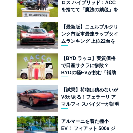
ロス ハイブリッド：ACC
を捨てて「魔法の絨毯」を
手に入れたフランスの異端
児
【最新版】ニュルブルクリ
ンク市販車最速ラップタイ
ムランキング 上位22台を
一挙公開
【BYD ラッコ】実質価格
で日産サクラに惨敗？
BYDの軽EVが挑む「補助
金ドーピング」の異常な世
界
【試乗】荷物は積めないが
V8がある！フェラーリ ア
マルフィ スパイダーが証明
する純内燃機関オープンカ
ーの至福
アルマーニを着た極小
EV！ フィアット 500e ジ