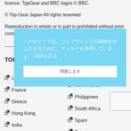
licence. TopGear and BBC logos © BBC.
© Top Gear Japan All rights reserved
Reproduction in whole or in part is prohibited without prior
consent
このサイトでは、ウェブサイトでの体験を向
上させるために、クッキーを使用していま
詳細を見る
す。
TOP GEAR INTERNATIONAL SITES
同意します
Middle East
UK
Netherlands
France
Philippines
Greece
South Africa
Hong Kong
Spain
India