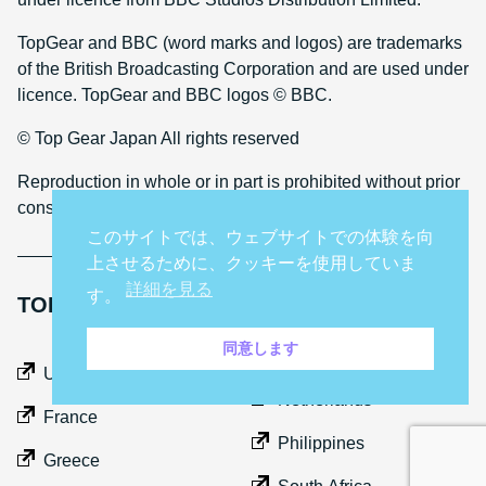
TopGear and BBC (word marks and logos) are trademarks
of the British Broadcasting Corporation and are used under
licence. TopGear and BBC logos © BBC.
© Top Gear Japan All rights reserved
Reproduction in whole or in part is prohibited without prior
consent
このサイトでは、ウェブサイトでの体験を向
上させるために、クッキーを使用していま
詳細を見る
す。
TOP GEAR INTERNATIONAL SITES
同意します
Middle East
UK
Netherlands
France
Philippines
Greece