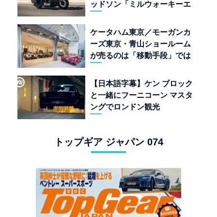
ッドソン「ミルウォーキーエ
イト117」の深淵を覗く
ケータハム東京／モーガンカ
ーズ東京・青山ショールーム
が売るのは「移動手段」では
なく「人生」だ
【日本語字幕】ケン ブロック
と一緒にフーニコーン マスタ
ングでロンドン観光
トップギア ジャパン 074