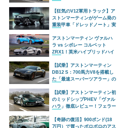
古典的RWDの狂気
【狂気のV12軍用トラック】ア
ストンマーティンがゲーム発の
重装甲車「ドレッドノート」実
車モデルを公開
アストンマーティン ヴァルハ
ラ vs シボレー コルベット
ZRX1！英米ハイブリッドハイ
パーカー決戦
【試乗】アストンマーティン
DB12 S：700馬力V8を搭載し
た「最速スーパーツアラー」の
実力とは
【試乗】アストンマーティン初
のミッドシップPHEV「ヴァル
ハラ」徹底レビュー！フェラー
リF80に勝てるのか？
【奇跡の復活】900ポンド(18
万円）で買ったボロボロのアス