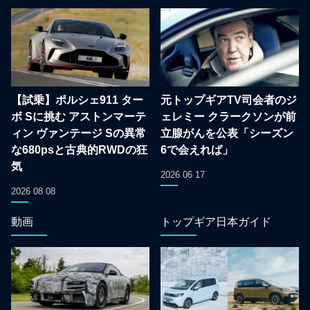
【試乗】ポルシェ911 ター
元トップギアTV司会者のジ
ボ Sに挑む アストンマーテ
ェレミー クラークソンが前
ィン ヴァンテージ Sの異常
立腺がんを公表「シーズン
な680psと古典的RWDの狂
6で会えれば」
気
2026 06 17
2026 08 08
動画
トップギア日本ガイド