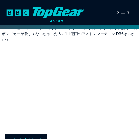
メニュー
TOP
>
ニュース
>
エレクトリック
>
007／ノー・タイム・トゥ・ダイを観てEVの
ボンドカーが欲しくなっちゃった人に1.1億円のアストンマーティン DB6はいか
が？