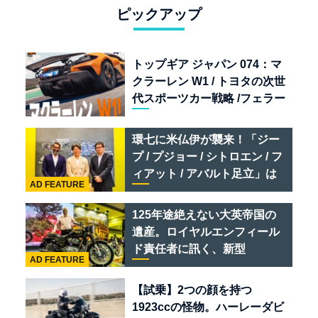
ピックアップ
トップギア ジャパン 074：マ
クラーレン W1 / トヨタの次世
代スポーツカー戦略 /フェラー
リ 849 テスタロッサ /テメラ
リオ /ベントレー スーパース
環七に米仏伊が襲来！「ジー
ポーツ
プ / プジョー / シトロエン / フ
ィアット / アバルト足立」は
AD FEATURE
クルマのセレクトショップで
ある
125年途絶えない大英帝国の
遺産。ロイヤルエンフィール
ド責任者に訊く、新型
AD FEATURE
「BULLET 650」と“時間の
質”を愛する理由
【試乗】2つの顔を持つ
1923ccの怪物。ハーレーダビ