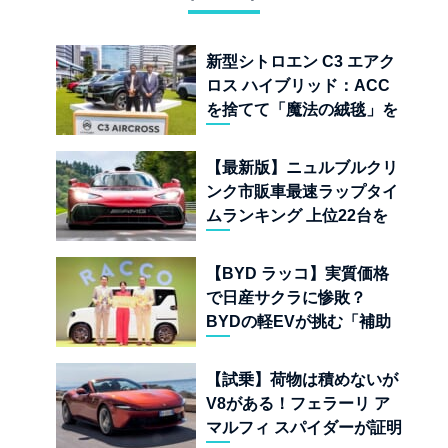
新型シトロエン C3 エアク
ロス ハイブリッド：ACC
を捨てて「魔法の絨毯」を
手に入れたフランスの異端
児
【最新版】ニュルブルクリ
ンク市販車最速ラップタイ
ムランキング 上位22台を
一挙公開
【BYD ラッコ】実質価格
で日産サクラに惨敗？
BYDの軽EVが挑む「補助
金ドーピング」の異常な世
界
【試乗】荷物は積めないが
V8がある！フェラーリ ア
マルフィ スパイダーが証明