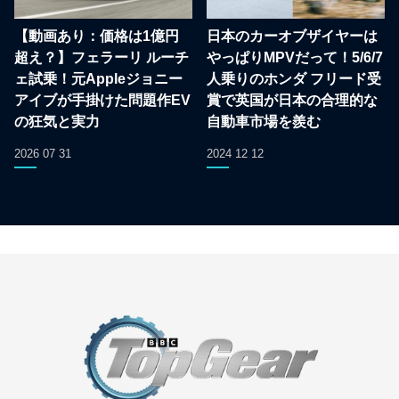
【動画あり：価格は1億円
日本のカーオブザイヤーは
超え？】フェラーリ ルーチ
やっぱりMPVだって！5/6/7
ェ試乗！元Appleジョニー
人乗りのホンダ フリード受
アイブが手掛けた問題作EV
賞で英国が日本の合理的な
の狂気と実力
自動車市場を羨む
2026 07 31
2024 12 12