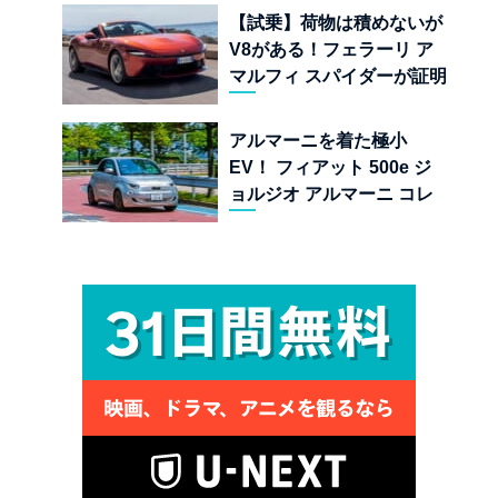
界
【試乗】荷物は積めないが
V8がある！フェラーリ ア
マルフィ スパイダーが証明
する純内燃機関オープンカ
ーの至福
アルマーニを着た極小
EV！ フィアット 500e ジ
ョルジオ アルマーニ コレ
クターズ エディション試乗