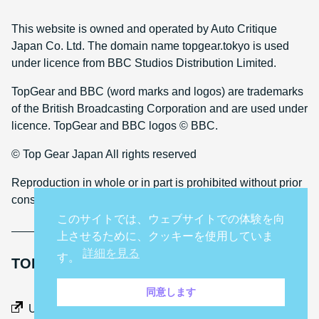
This website is owned and operated by Auto Critique
Japan Co. Ltd. The domain name topgear.tokyo is used
under licence from BBC Studios Distribution Limited.
TopGear and BBC (word marks and logos) are trademarks
of the British Broadcasting Corporation and are used under
licence. TopGear and BBC logos © BBC.
© Top Gear Japan All rights reserved
Reproduction in whole or in part is prohibited without prior
consent
このサイトでは、ウェブサイトでの体験を向
上させるために、クッキーを使用していま
詳細を見る
す。
TOP GEAR INTERNATIONAL SITES
同意します
Middle East
UK