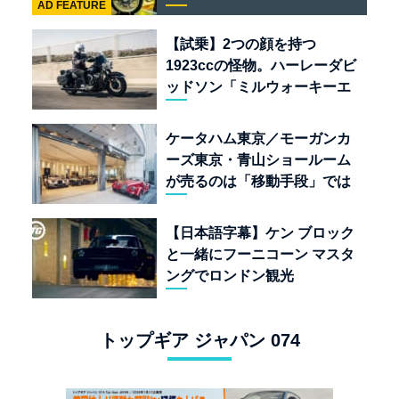
AD FEATURE
「BULLET 650」と“時間の
質”を愛する理由
【試乗】2つの顔を持つ
1923ccの怪物。ハーレーダビ
ッドソン「ミルウォーキーエ
イト117」の深淵を覗く
ケータハム東京／モーガンカ
ーズ東京・青山ショールーム
が売るのは「移動手段」では
なく「人生」だ
【日本語字幕】ケン ブロック
と一緒にフーニコーン マスタ
ングでロンドン観光
トップギア ジャパン 074