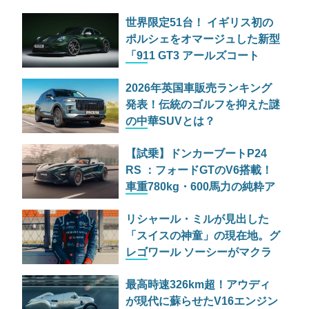
世界限定51台！ イギリス初の
ポルシェをオマージュした新型
「911 GT3 アールズコート
51」登場
2026年英国車販売ランキング
発表！伝統のゴルフを抑えた謎
の中華SUVとは？
【試乗】ドンカーブートP24
RS ：フォードGTのV6搭載！
車重780kg・600馬力の純粋ア
ナログハイパーカー
リシャール・ミルが見出した
「スイスの神童」の現在地。グ
レゴワール ソーシーがマクラ
ーレンで描く新たな物語
最高時速326km超！アウディ
が現代に蘇らせたV16エンジン