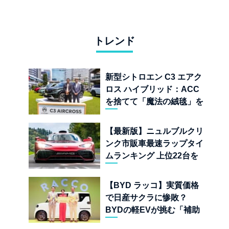
トレンド
新型シトロエン C3 エアク
ロス ハイブリッド：ACC
を捨てて「魔法の絨毯」を
手に入れたフランスの異端
児
【最新版】ニュルブルクリ
ンク市販車最速ラップタイ
ムランキング 上位22台を
一挙公開
【BYD ラッコ】実質価格
で日産サクラに惨敗？
BYDの軽EVが挑む「補助
金ドーピング」の異常な世