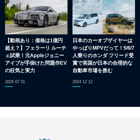
【動画あり：価格は1億円
日本のカーオブザイヤーは
超え？】フェラーリ ルーチ
やっぱりMPVだって！5/6/7
ェ試乗！元Appleジョニー
人乗りのホンダ フリード受
アイブが手掛けた問題作EV
賞で英国が日本の合理的な
の狂気と実力
自動車市場を羨む
2026 07 31
2024 12 12