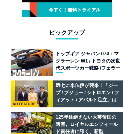
ピックアップ
トップギア ジャパン 074：マ
クラーレン W1 / トヨタの次世
代スポーツカー戦略 /フェラー
リ 849 テスタロッサ /テメラ
リオ /ベントレー スーパース
環七に米仏伊が襲来！「ジー
ポーツ
プ / プジョー / シトロエン / フ
ィアット / アバルト足立」は
AD FEATURE
クルマのセレクトショップで
ある
125年途絶えない大英帝国の
遺産。ロイヤルエンフィール
ド責任者に訊く、新型