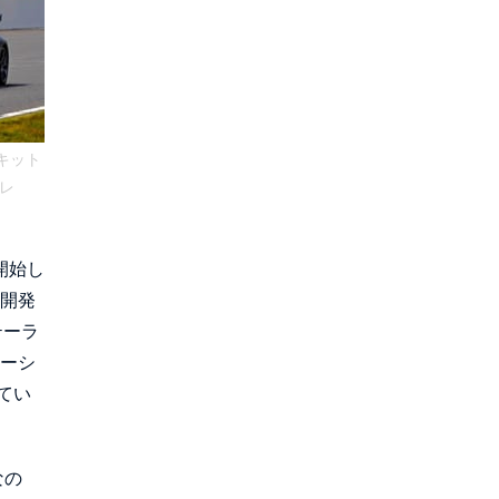
キット
レ
開始し
術開発
テーラ
ャーシ
てい
なの