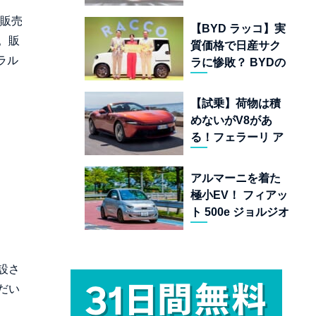
ムランキング 上位
の販売
22台を一挙公開
【BYD ラッコ】実
。販
質価格で日産サク
ラル
ラに惨敗？ BYDの
軽EVが挑む「補助
金ドーピング」の
【試乗】荷物は積
異常な世界
めないがV8があ
る！フェラーリ ア
マルフィ スパイダ
ーが証明する純内
アルマーニを着た
燃機関オープンカ
極小EV！ フィアッ
ーの至福
ト 500e ジョルジオ
アルマーニ コレク
ターズ エディショ
ン試乗
設さ
だい