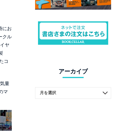
時にお
ークル
タイヤ
製
れたコ
アーカイブ
排気量
のマ