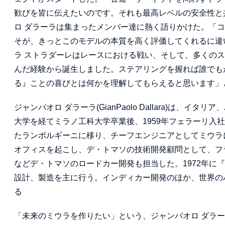
歓びを皆に伝えたいのです。それも最高レベルの安全性と
ロ ダラーラは集まったメンバー達に熱く語りかけた。「コ
そが、きっとこのモデルの本質を高く評価してくれるに違
ラ ストラダーレはレースにおける戦い、そして、多くの
んだ経験から誕生しました。ステアリングを握れば誰でも
る』ことの喜びとは何かを理解してもらえると思います」
ジャンパオロ ダラーラ(GianPaolo Dallara)は、イタ
大学を経てミラノ工科大学卒業後、1959年フェラーリ入社
たランボルギーニに移り、チーフエンジニアとしてミウラに
オフィスを起こし、デ・トマソの技術開発顧問として、フ
などデ・トマソのロードカー開発も担当した。1972年に
設計、製造を主に行う。インディカー開発のほか、世界の
る
「未来のミウラを作りたい」という、ジャンパオロ ダラ