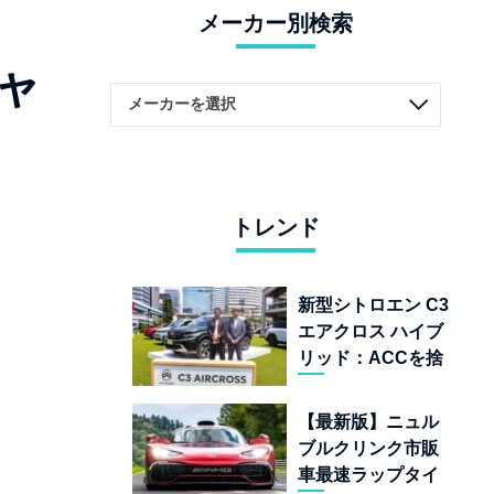
メーカー別検索
ャ
トレンド
新型シトロエン C3
エアクロス ハイブ
リッド：ACCを捨
てて「魔法の絨
毯」を手に入れた
【最新版】ニュル
フランスの異端児
ブルクリンク市販
車最速ラップタイ