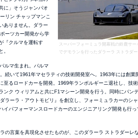
共に」そうジャンパオ
ーリン チャップマンこ
いありません。ダラー
スポーツカー開発から学
が『クルマを運転す
スーパーフォーミュラ開幕戦の鈴鹿サー
と。
でデモランを行ったダラーラ ストラダー
リア、パルマ生まれ。パルマ
。続いて1961年マセラティの技術開発室へ。1963年には創業
至るロードカーを開発。1969年ランボルギーニ退社し、技
ランク ウィリアムと共にF1マシーン開発を行う。同時にパン
『ダラーラ・アウトモビリ』を創立し、フォーミュラカーのシ
ハイパフォーマンスロードカーのエンジニアリング開発も行っ
ーラの言葉を具現化させたものが、このダラーラ ストラダーレ