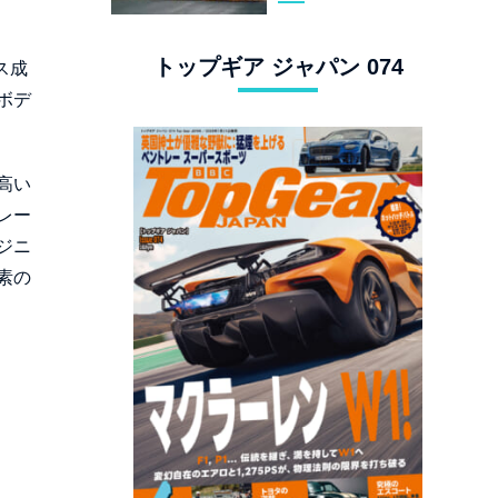
スタングでロンド
ン観光
トップギア ジャパン 074
ス成
ボデ
高い
レー
ジニ
素の