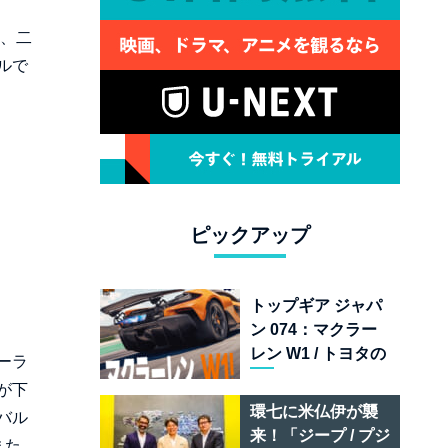
は、二
ルで
ピックアップ
トップギア ジャパ
ン 074：マクラー
レン W1 / トヨタの
ーラ
次世代スポーツカ
が下
ー戦略 /フェラーリ
環七に米仏伊が襲
バル
849 テスタロッサ /
来！「ジープ / プジ
また、