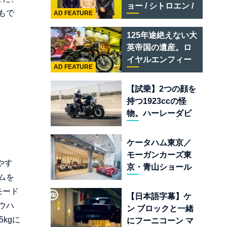
テメラリオ /ベント
ョー / シトロエン /
レー スーパースポ
もで
AD FEATURE
フィアット / アバル
ーツ
ト足立」はクルマ
125年途絶えない大
のセレクトショッ
英帝国の遺産。ロ
プである
イヤルエンフィー
AD FEATURE
ルド責任者に訊
く、新型
【試乗】2つの顔を
「BULLET 650」
持つ1923ccの怪
と“時間の質”を愛
物。ハーレーダビ
する理由
ッドソン「ミルウ
ォーキーエイト
ケータハム東京／
117」の深淵を覗く
モーガンカーズ東
やす
京・青山ショール
ムを
ームが売るのは
「移動手段」では
モード
【日本語字幕】ケ
なく「人生」だ
ウハ
ン ブロックと一緒
kgに
にフーニコーン マ