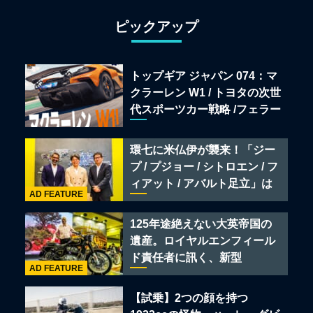
ピックアップ
トップギア ジャパン 074：マ
クラーレン W1 / トヨタの次世
代スポーツカー戦略 /フェラー
リ 849 テスタロッサ /テメラ
リオ /ベントレー スーパース
環七に米仏伊が襲来！「ジー
ポーツ
プ / プジョー / シトロエン / フ
ィアット / アバルト足立」は
AD FEATURE
クルマのセレクトショップで
ある
125年途絶えない大英帝国の
遺産。ロイヤルエンフィール
ド責任者に訊く、新型
AD FEATURE
「BULLET 650」と“時間の
質”を愛する理由
【試乗】2つの顔を持つ