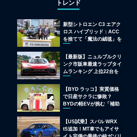
トレンド
新型シトロエン C3 エアク
ロス ハイブリッド：ACC
を捨てて「魔法の絨毯」を
手に入れたフランスの異端
児
【最新版】ニュルブルクリ
ンク市販車最速ラップタイ
ムランキング 上位22台を
一挙公開
【BYD ラッコ】実質価格
で日産サクラに惨敗？
BYDの軽EVが挑む「補助
金ドーピング」の異常な世
界
【US試乗】スバル WRX
tS追加！MT車でもアイサ
イト完備の最後の純ガソリ