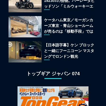
1923ccの怪物。ハーレーダビ
ッドソン「ミルウォーキーエ
イト117」の深淵を覗く
ケータハム東京／モーガンカ
ーズ東京・青山ショールーム
が売るのは「移動手段」では
なく「人生」だ
【日本語字幕】ケン ブロック
と一緒にフーニコーン マスタ
ングでロンドン観光
トップギア ジャパン 074