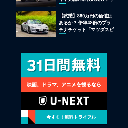
ンAWDスポーツセダン
【試乗】860万円の価値は
あるか？ 倍率48倍のプラ
チナチケット「マツダスピ
リットレーシング ロードス
ター 12R」が魅せる究極の
人馬一体