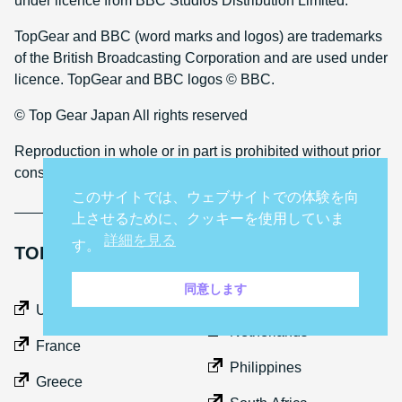
under licence from BBC Studios Distribution Limited.
TopGear and BBC (word marks and logos) are trademarks
of the British Broadcasting Corporation and are used under
licence. TopGear and BBC logos © BBC.
© Top Gear Japan All rights reserved
Reproduction in whole or in part is prohibited without prior
consent
このサイトでは、ウェブサイトでの体験を向
上させるために、クッキーを使用していま
詳細を見る
す。
TOP GEAR INTERNATIONAL SITES
同意します
Middle East
UK
Netherlands
France
Philippines
Greece