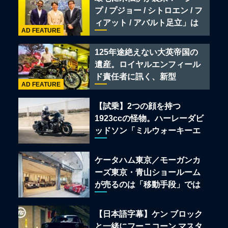
ポーツ
プ / プジョー / シトロエン / フ
ィアット / アバルト足立」は
AD FEATURE
クルマのセレクトショップで
ある
125年途絶えない大英帝国の
遺産。ロイヤルエンフィール
ド責任者に訊く、新型
AD FEATURE
「BULLET 650」と“時間の
質”を愛する理由
【試乗】2つの顔を持つ
1923ccの怪物。ハーレーダビ
ッドソン「ミルウォーキーエ
イト117」の深淵を覗く
ケータハム東京／モーガンカ
ーズ東京・青山ショールーム
が売るのは「移動手段」では
なく「人生」だ
【日本語字幕】ケン ブロック
と一緒にフーニコーン マスタ