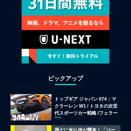
ピックアップ
トップギア ジャパン 074：マ
クラーレン W1 / トヨタの次世
代スポーツカー戦略 /フェラー
リ 849 テスタロッサ /テメラ
リオ /ベントレー スーパース
環七に米仏伊が襲来！「ジー