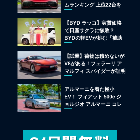
ムランキング 上位22台を
一挙公開
【BYD ラッコ】実質価格
で日産サクラに惨敗？
BYDの軽EVが挑む「補助
金ドーピング」の異常な世
界
【試乗】荷物は積めないが
V8がある！フェラーリ ア
マルフィ スパイダーが証明
する純内燃機関オープンカ
ーの至福
アルマーニを着た極小
EV！ フィアット 500e ジ
ョルジオ アルマーニ コレ
クターズ エディション試乗