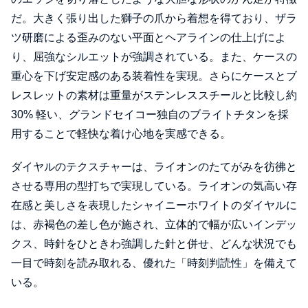
だ。大きく張り出した獅子の爪から着想を得ており、ザラ
ツ研磨による歪みのない平面とヘアラインの仕上げによ
り、屈強なシルエットが強調されている。また、ケースの
重心を下げ安定感のある装着性を実現。さらにケースとブ
レスレットの素材は重量がステンレススチールと比較し約
30% 軽い、グランドセイコー独自のブライトチタンを採
用することで軽快な着け心地を実感できる。
ダイヤルのテクスチャーは、ライオンのたてがみを彷彿と
させる専用の型打ちで実現している。ライオンの気高い存
在感と美しさを表現したシャイニーホワイトのダイヤルに
は、赤褐色の差し色が施され、立体的で幅が広いインデッ
クス、時針をひときわ強調した針と併せ、どんな状況でも
一目で時刻を読み取れる、優れた「時刻判読性」を備えて
いる。