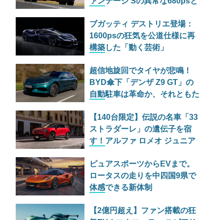
ァンテージ Sの異常な680psと
古典的RWDの狂気
ブガッティ デストリエ登場：
1600psの狂気を公道仕様に再
構築した「動く芸術」
超信地旋回でタイヤが悲鳴！
BYD傘下「デンザ Z9 GT」の
自動駐車は革命か、それともた
だの宴会芸か
【140台限定】伝説の名車「33
ストラダーレ」の遺伝子を宿
す！アルファ ロメオ ジュニア
の特別仕様車が525万円で日本
ピュアスポーツからEVまで。
上陸
ロータスの走りを中四国9県で
体感できる新体制
「EXPANDING THE LOTUS
【2億円超え】ファン搭載の狂
EXPERIENCE」とは