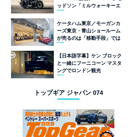
ッドソン「ミルウォーキーエ
イト117」の深淵を覗く
ケータハム東京／モーガンカ
ーズ東京・青山ショールーム
が売るのは「移動手段」では
なく「人生」だ
【日本語字幕】ケン ブロック
と一緒にフーニコーン マスタ
ングでロンドン観光
トップギア ジャパン 074