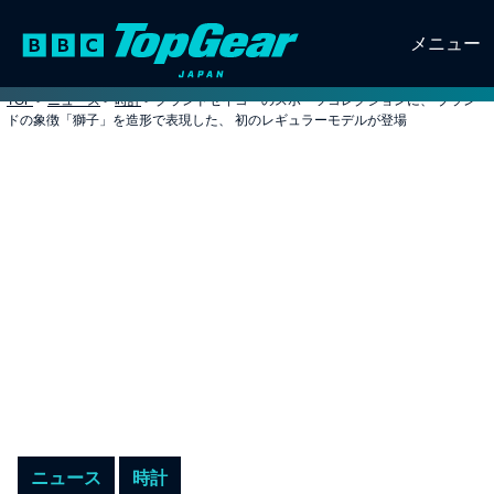
メニュー
TOP
>
ニュース
>
時計
>
グランドセイコーのスポーツコレクションに、 ブラン
ドの象徴「獅子」を造形で表現した、 初のレギュラーモデルが登場
ニュース
時計