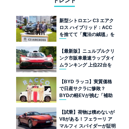
トレンド
新型シトロエン C3 エアク
ロス ハイブリッド：ACC
を捨てて「魔法の絨毯」を
手に入れたフランスの異端
児
【最新版】ニュルブルクリ
ンク市販車最速ラップタイ
ムランキング 上位22台を
一挙公開
【BYD ラッコ】実質価格
で日産サクラに惨敗？
BYDの軽EVが挑む「補助
金ドーピング」の異常な世
界
【試乗】荷物は積めないが
V8がある！フェラーリ ア
マルフィ スパイダーが証明