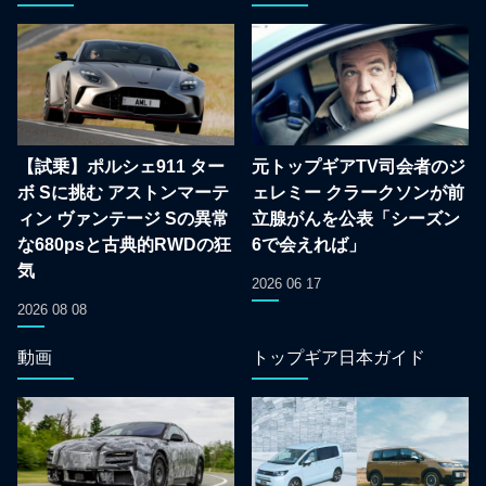
【試乗】ポルシェ911 ター
元トップギアTV司会者のジ
ボ Sに挑む アストンマーテ
ェレミー クラークソンが前
ィン ヴァンテージ Sの異常
立腺がんを公表「シーズン
な680psと古典的RWDの狂
6で会えれば」
気
2026 06 17
2026 08 08
動画
トップギア日本ガイド