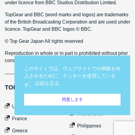
under licence from BBC Studios Distribution Limited.
TopGear and BBC (word marks and logos) are trademarks
of the British Broadcasting Corporation and are used under
licence. TopGear and BBC logos © BBC.
© Top Gear Japan All rights reserved
Reproduction in whole or in part is prohibited without prior
consent
このサイトでは、ウェブサイトでの体験を向
上させるために、クッキーを使用していま
詳細を見る
す。
TOP GEAR INTERNATIONAL SITES
同意します
Middle East
UK
Netherlands
France
Philippines
Greece