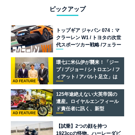
ピックアップ
トップギア ジャパン 074：マ
クラーレン W1 / トヨタの次世
代スポーツカー戦略 /フェラー
リ 849 テスタロッサ /テメラ
リオ /ベントレー スーパース
環七に米仏伊が襲来！「ジー
ポーツ
プ / プジョー / シトロエン / フ
ィアット / アバルト足立」は
AD FEATURE
クルマのセレクトショップで
ある
125年途絶えない大英帝国の
遺産。ロイヤルエンフィール
ド責任者に訊く、新型
AD FEATURE
「BULLET 650」と“時間の
質”を愛する理由
【試乗】2つの顔を持つ
1923ccの怪物。ハーレーダビ