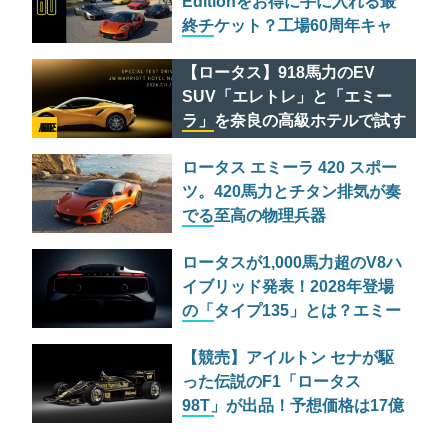
Editionをお得に手に入れる最
終チケット？工場60周年キャ
ンペーン「HETHEL 60」の全
【ロータス】918馬力のEV
貌
SUV「エレトレ」と「エミー
ラ」を奈良の高級ホテルで試す
AD FEATURE
贅沢なチャンス
ロータス エミーラ 420 スポー
ツ。420馬力とチタン排気が奏
でる至高の物理兵器
ロータスが1,000馬力超のV8ハ
イブリッド発表！2028年登場
の「タイプ135」とは？エミー
ラも継続生産へ
【競売】アイルトン セナが駆
った伝説のF1「ロータス
98T」が出品！予想価格は17億
円超