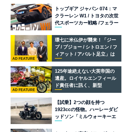
トップギア ジャパン 074：マ
クラーレン W1 / トヨタの次世
代スポーツカー戦略 /フェラー
リ 849 テスタロッサ /テメラ
リオ /ベントレー スーパース
環七に米仏伊が襲来！「ジー
ポーツ
プ / プジョー / シトロエン / フ
ィアット / アバルト足立」は
AD FEATURE
クルマのセレクトショップで
ある
125年途絶えない大英帝国の
遺産。ロイヤルエンフィール
ド責任者に訊く、新型
AD FEATURE
「BULLET 650」と“時間の
質”を愛する理由
【試乗】2つの顔を持つ
1923ccの怪物。ハーレーダビ
ッドソン「ミルウォーキーエ
イト117」の深淵を覗く