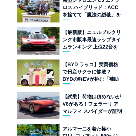
新型シトロエン C3 エアク
ロス ハイブリッド：ACC
を捨てて「魔法の絨毯」を
手に入れたフランスの異端
児
【最新版】ニュルブルクリ
ンク市販車最速ラップタイ
ムランキング 上位22台を
一挙公開
【BYD ラッコ】実質価格
で日産サクラに惨敗？
BYDの軽EVが挑む「補助
金ドーピング」の異常な世
界
【試乗】荷物は積めないが
V8がある！フェラーリ ア
マルフィ スパイダーが証明
する純内燃機関オープンカ
ーの至福
アルマーニを着た極小