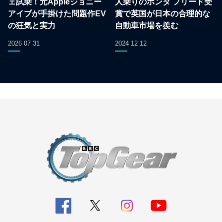
ェ試乗！元Appleジョニー
人乗りのホンダ フリード受
アイブが手掛けた問題作EV
賞で英国が日本の合理的な
の狂気と実力
自動車市場を羨む
2026 07 31
2024 12 12