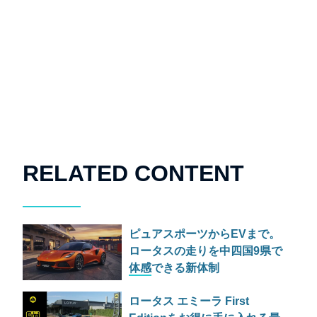
RELATED CONTENT
ピュアスポーツからEVまで。
ロータスの走りを中四国9県で
体感できる新体制
「EXPANDING THE LOTUS
ロータス エミーラ First
EXPERIENCE」とは