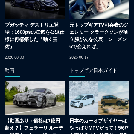
ブガッティ デストリエ登
元トップギアTV司会者のジ
場：1600psの狂気を公道仕
ェレミー クラークソンが前
様に再構築した「動く芸
立腺がんを公表「シーズン
術」
6で会えれば」
2026 08 08
2026 06 17
動画
トップギア日本ガイド
【動画あり：価格は1億円
日本のカーオブザイヤーは
超え？】フェラーリ ルーチ
やっぱりMPVだって！5/6/7