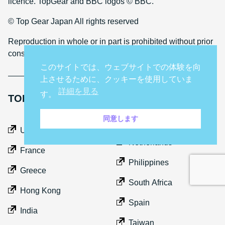
licence. TopGear and BBC logos © BBC.
© Top Gear Japan All rights reserved
Reproduction in whole or in part is prohibited without prior
consent
このサイトでは、ウェブサイトでの体験を向
上させるために、クッキーを使用していま
詳細を見る
す。
TOP GEAR INTERNATIONAL SITES
同意します
Middle East
UK
Netherlands
France
Philippines
Greece
South Africa
Hong Kong
Spain
India
Taiwan