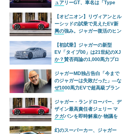
ュアリーGT、車名は「Type
01」に決定
【オピニオン】リヴィアンとル
ーシッドの試乗で見えたEV新
興の強み。ジャガー復活のヒン
トはここにある？
【初試乗】ジャガーの新型
EV「タイプ00」は21世紀のXJ
か？賛否両論の1,000馬力プロ
トタイプを徹底検証
ジャガーMD独占告白「今まで
のジャガーは失敗だった」―な
ぜ1000馬力EVで超高級ブラン
ドへ転身するのか
ジャガー・ランドローバー、デ
ザイン最高責任者ジェリー マ
クガバンを即時解雇か 物議を
醸した「Type 00」の責任問わ
幻のスーパーカー、ジャガー
れる？