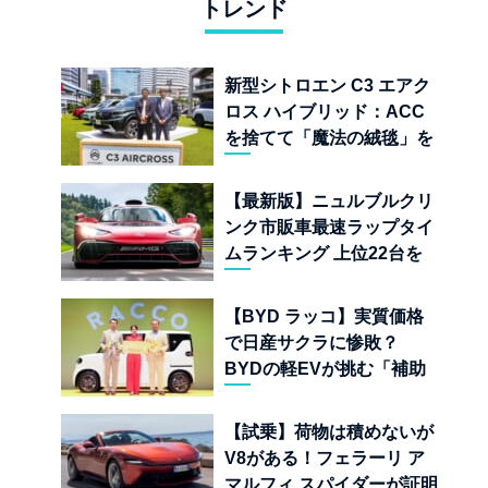
トレンド
新型シトロエン C3 エアク
ロス ハイブリッド：ACC
を捨てて「魔法の絨毯」を
手に入れたフランスの異端
児
【最新版】ニュルブルクリ
ンク市販車最速ラップタイ
ムランキング 上位22台を
一挙公開
【BYD ラッコ】実質価格
で日産サクラに惨敗？
BYDの軽EVが挑む「補助
金ドーピング」の異常な世
界
【試乗】荷物は積めないが
V8がある！フェラーリ ア
マルフィ スパイダーが証明