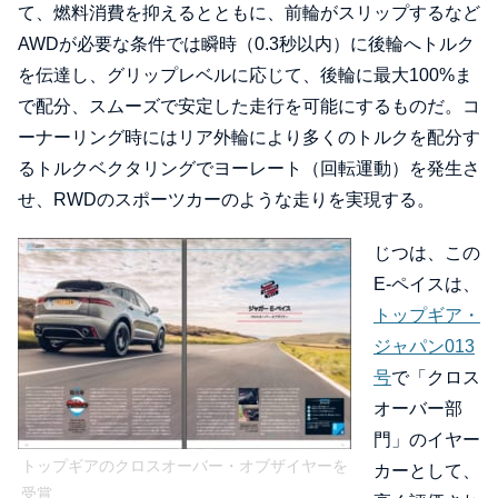
て、燃料消費を抑えるとともに、前輪がスリップするなど
AWDが必要な条件では瞬時（0.3秒以内）に後輪へトルク
を伝達し、グリップレベルに応じて、後輪に最大100%ま
で配分、スムーズで安定した走行を可能にするものだ。コ
ーナーリング時にはリア外輪により多くのトルクを配分す
るトルクベクタリングでヨーレート（回転運動）を発生さ
せ、RWDのスポーツカーのような走りを実現する。
じつは、この
E-ペイスは、
トップギア・
ジャパン013
号
で「クロス
オーバー部
門」のイヤー
トップギアのクロスオーバー・オブザイヤーを
カーとして、
受賞