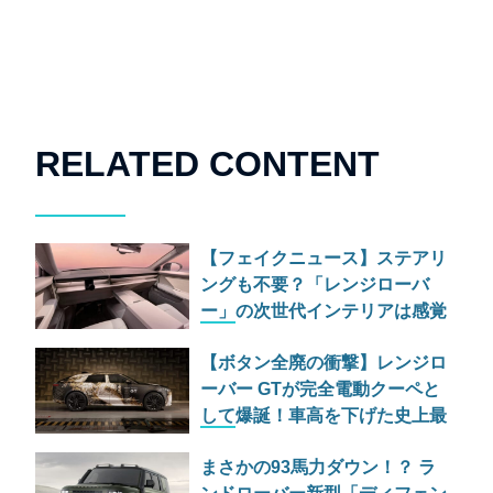
RELATED CONTENT
【フェイクニュース】ステアリ
ングも不要？「レンジローバ
ー」の次世代インテリアは感覚
だけで運転する究極のミニマリ
【ボタン全廃の衝撃】レンジロ
ズムへ
ーバー GTが完全電動クーペと
して爆誕！車高を下げた史上最
も「乗用車らしい」異端児
まさかの93馬力ダウン！？ ラ