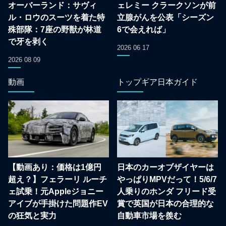
オーバーランド：サヴィ
ェレミー クラークソンが前
ル・ロウのスーツを着た特
立腺がんを公表「シーズン
殊部隊：7座の野獣が林道
6で会えれば」
で牙を剥く
2026 06 17
2026 08 09
動画
トップギア日本ガイド
【動画あり：価格は1億円
日本のカーオブザイヤーは
超え？】フェラーリ ルーチ
やっぱりMPVだって！5/6/7
ェ試乗！元Appleジョニー
人乗りのホンダ フリード受
アイブが手掛けた問題作EV
賞で英国が日本の合理的な
の狂気と実力
自動車市場を羨む