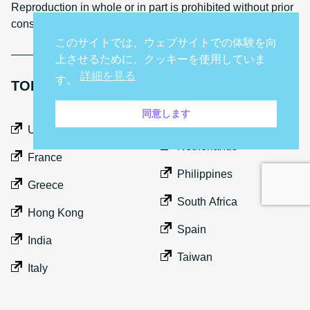
Reproduction in whole or in part is prohibited without prior
consent
このサイトでは、ウェブサイトでの体験を向
上させるために、クッキーを使用していま
詳細を見る
す。
TOP GEAR INTERNATIONAL SITES
同意します
Middle East
UK
Netherlands
France
Philippines
Greece
South Africa
Hong Kong
Spain
India
Taiwan
Italy