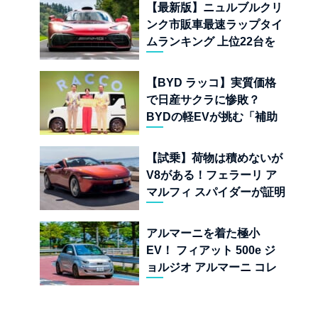
児
【最新版】ニュルブルクリ
ンク市販車最速ラップタイ
ムランキング 上位22台を
一挙公開
【BYD ラッコ】実質価格
で日産サクラに惨敗？
BYDの軽EVが挑む「補助
金ドーピング」の異常な世
界
【試乗】荷物は積めないが
V8がある！フェラーリ ア
マルフィ スパイダーが証明
する純内燃機関オープンカ
ーの至福
アルマーニを着た極小
EV！ フィアット 500e ジ
ョルジオ アルマーニ コレ
クターズ エディション試乗