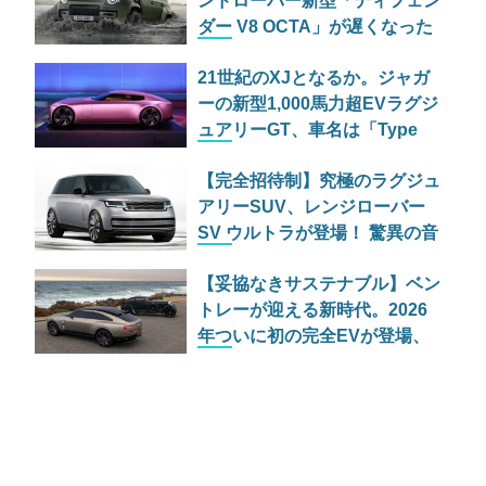
ンドローバー新型「ディフェン
ダー V8 OCTA」が遅くなった
切実な理由
21世紀のXJとなるか。ジャガ
ーの新型1,000馬力超EVラグジ
ュアリーGT、車名は「Type
01」に決定
【完全招待制】究極のラグジュ
アリーSUV、レンジローバー
SV ウルトラが登場！ 驚異の音
響体験とは
【妥協なきサステナブル】ベン
トレーが迎える新時代。2026
年ついに初の完全EVが登場、
しかし内燃機関の灯は消えず？