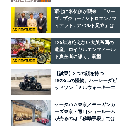
リ 849 テスタロッサ /テメラ
リオ /ベントレー スーパース
環七に米仏伊が襲来！「ジー
ポーツ
プ / プジョー / シトロエン / フ
ィアット / アバルト足立」は
AD FEATURE
クルマのセレクトショップで
ある
125年途絶えない大英帝国の
遺産。ロイヤルエンフィール
ド責任者に訊く、新型
AD FEATURE
「BULLET 650」と“時間の
質”を愛する理由
【試乗】2つの顔を持つ
1923ccの怪物。ハーレーダビ
ッドソン「ミルウォーキーエ
イト117」の深淵を覗く
ケータハム東京／モーガンカ
ーズ東京・青山ショールーム
が売るのは「移動手段」では
なく「人生」だ